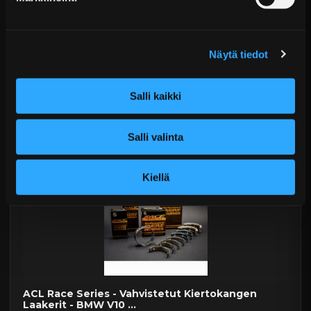
ACL Race Series Vahvistetut Kiertokangen
Laakerit - Chrysler &...
Näytä tiedot
Alk. €58,99 sis. ALV
Toimitus arviolta 20 arkipäivää (jälkitoimitus)
Salli kaikki
Lisää Ostoskoriin
Salli valinta
Kiellä
ACL Race Series - Vahvistetut Kiertokangen
Laakerit - BMW V10 ...