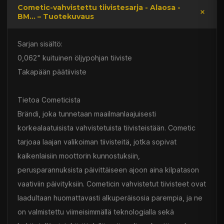
Cometic-vahvistettu tiivistesarja - Alaosa -
BM... – Tuotekuvaus
Sarjan sisältö:
0,062" kuituinen öljypohjan tiiviste
Takapään päätiiviste
Tietoa Cometicista
Brändi, joka tunnetaan maailmanlaajuisesti
korkealaatuisista vahvistetuista tiivisteistään. Cometic
tarjoaa laajan valikoiman tiivisteitä, jotka sopivat
kaikenlaisiin moottorin kunnostuksiin,
perusparannuksista päivittäiseen ajoon aina kilpatason
vaativiin päivityksiin. Cometicin vahvistetut tiivisteet ovat
laadultaan huomattavasti alkuperäisosia parempia, ja ne
on valmistettu viimeisimmällä teknologialla sekä