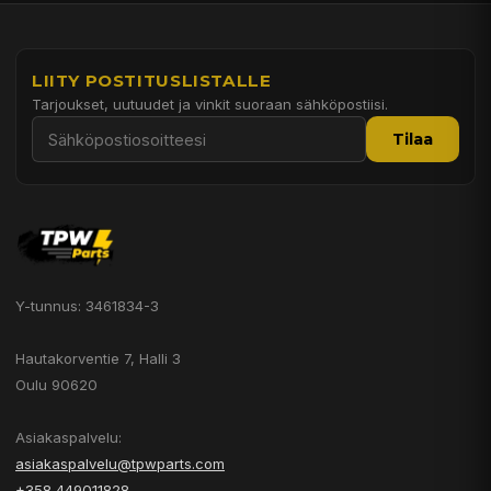
LIITY POSTITUSLISTALLE
Tarjoukset, uutuudet ja vinkit suoraan sähköpostiisi.
Tilaa
Y-tunnus: 3461834-3
Hautakorventie 7, Halli 3
Oulu 90620
Asiakaspalvelu:
asiakaspalvelu@tpwparts.com
+358 449011828