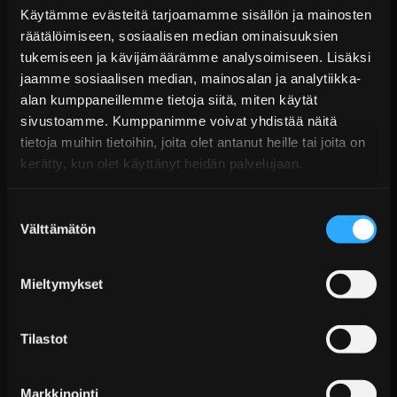
lisätietoja.
Käytämme evästeitä tarjoamamme sisällön ja mainosten
räätälöimiseen, sosiaalisen median ominaisuuksien
Toimitus & Palautukset
tukemiseen ja kävijämäärämme analysoimiseen. Lisäksi
jaamme sosiaalisen median, mainosalan ja analytiikka-
Tekniset kysymykset
alan kumppaneillemme tietoja siitä, miten käytät
Kaupan sijainnissa olevat tuotteet 1–3 arkipäivässä
sivustoamme. Kumppanimme voivat yhdistää näitä
Päävaraston tuotteet 7 arkipäivässä
Tiivistesarjat
tietoja muihin tietoihin, joita olet antanut heille tai joita on
Sähköposti:
asiakaspalvelu@tpwparts.com
Jälkitoimitustuotteet noin 20 arkipäivässä
kerätty, kun olet käyttänyt heidän palvelujaan.
Puhelin:
+358 449011828
Ilmainen toimitus yli 300 € tilauksiin
Suostumuksen
14 päivän palautusoikeus
Välttämätön
KATSO LISÄÄ
valinta
Mieltymykset
Tilastot
Markkinointi