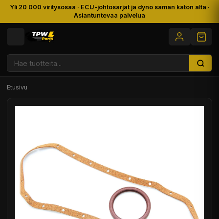
Yli 20 000 viritysosaa · ECU-johtosarjat ja dyno saman katon alta ·
Asiantuntevaa palvelua
Etusivu