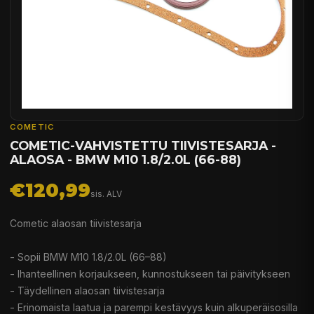
COMETIC
COMETIC-VAHVISTETTU TIIVISTESARJA -
ALAOSA - BMW M10 1.8/2.0L (66-88)
€120,99
sis. ALV
Cometic alaosan tiivistesarja
- Sopii BMW M10 1.8/2.0L (66–88)
- Ihanteellinen korjaukseen, kunnostukseen tai päivitykseen
- Täydellinen alaosan tiivistesarja
- Erinomaista laatua ja parempi kestävyys kuin alkuperäisosilla