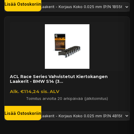
Lisää Ostoskoriin
ACL Race Series Vahvistetut Kiertokangen
Laakerit - BMW S14 (3...
Alk. €114,24 sis. ALV
Toimitus arviolta 20 arkipäivää (jälkitoimitus)
Lisää Ostoskoriin