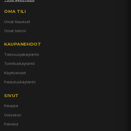
OMA TILI
Omat tilaukset
Omat tietoni
KAUPANEHDOT
Tietosuojakäytäntö
Toimituskäytäntö
Käyttöehdot
Palautuskäytäntö
SIVUT
Kauppa
Ostoskori
Palvelut