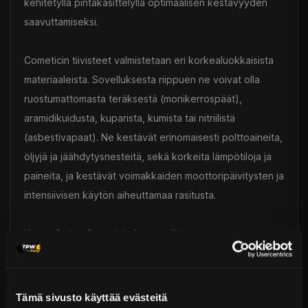
kehitetyllä pintakäsittelyllä optimaalisen kestävyyden
saavuttamiseksi.
Cometicin tiivisteet valmistetaan eri korkealuokkaisista
materiaaleista. Sovelluksesta riippuen ne voivat olla
ruostumattomasta teräksestä (monikerrospäät),
aramidikuidusta, kuparista, kumista tai nitriilistä
(asbestivapaat). Ne kestävät erinomaisesti polttoaineita,
öljyjä ja jäähdytysnesteitä, sekä korkeita lämpötiloja ja
paineita, ja kestävät voimakkaiden moottoripäivitysten ja
intensiivisen käytön aiheuttamaa rasitusta.
Huom: Sarjan Cometicin kannentiivisteet ovat
paksuudeltaan ja läpimitaltaan identtisiä alkuperäisten
(OEM) tiivisteiden kanssa. Tarjoamme erilaisia kokoja ja
paksuuksia lisävarusteena – ota yhteyttä saadaksesi
Tämä sivusto käyttää evästeitä