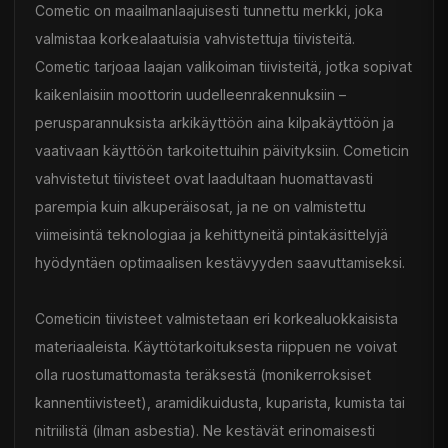
Cometic on maailmanlaajuisesti tunnettu merkki, joka
valmistaa korkealaatuisia vahvistettuja tiivisteitä.
Cometic tarjoaa laajan valikoiman tiivisteitä, jotka sopivat
kaikenlaisiin moottorin uudelleenrakennuksiin –
perusparannuksista arkikäyttöön aina kilpakäyttöön ja
vaativaan käyttöön tarkoitettuihin päivityksiin. Cometicin
vahvistetut tiivisteet ovat laadultaan huomattavasti
parempia kuin alkuperäisosat, ja ne on valmistettu
viimeisintä teknologiaa ja kehittyneitä pintakäsittelyjä
hyödyntäen optimaalisen kestävyyden saavuttamiseksi.
Cometicin tiivisteet valmistetaan eri korkealuokkaisista
materiaaleista. Käyttötarkoituksesta riippuen ne voivat
olla ruostumattomasta teräksestä (monikerroksiset
kannentiivisteet), aramidikuidusta, kuparista, kumista tai
nitriilistä (ilman asbestia). Ne kestävät erinomaisesti