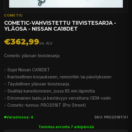
COMETIC
COMETIC-VAHVISTETTU TIIVISTESARJA -
YLÄOSA - NISSAN CA18DET
€362,99
sis. ALV
Cometic yläosan tiivistesarja
- Sopii Nissan CA18DET
- Ihanteellinen korjaukseen, remonttiin tai päivitykseen
- Täydellinen yläosan tiivistesarja
- Sisältää kansitiivisteen, jossa 85 mm läpimitta
- Erinomainen laatu ja kestävyys verrattuna OEM-osiiin
- Cometic-tunnus: PRO2018T (Pro Street)
Varastossa: 4
SKU: PRO2018T/61
Toimitus arviolta 7 arkipäivää