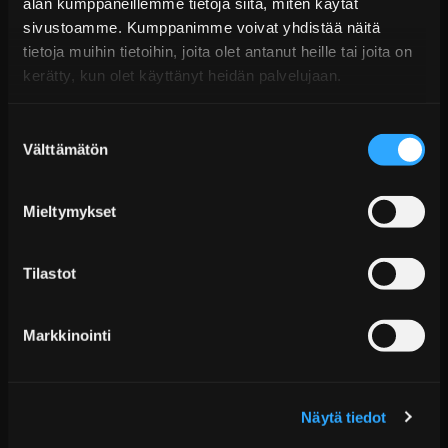
alan kumppaneillemme tietoja siitä, miten käytät
14 päivän palautusoikeus
sivustoamme. Kumppanimme voivat yhdistää näitä
KATSO LISÄÄ
tietoja muihin tietoihin, joita olet antanut heille tai joita on
kerätty, kun olet käyttänyt heidän palvelujaan.
Suostumuksen
Välttämätön
valinta
Mieltymykset
Tilastot
ACL Race Series Vahvistetut Kiertokangen
Laakerit - Chrysler &...
Markkinointi
Alk. €58,99 sis. ALV
Toimitus arviolta 20 arkipäivää (jälkitoimitus)
Lisää Ostoskoriin
Näytä tiedot