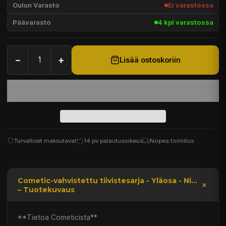
Oulun Varasto
Ei varastossa
Päävarasto
4 kpl varastossa
−
+
Lisää ostoskoriin
Turvalliset maksutavat
14 pv palautusoikeus
Nopea toimitus
Cometic-vahvistettu tiivistesarja - Yläosa - Ni...
– Tuotekuvaus
**Tietoa Cometicista**