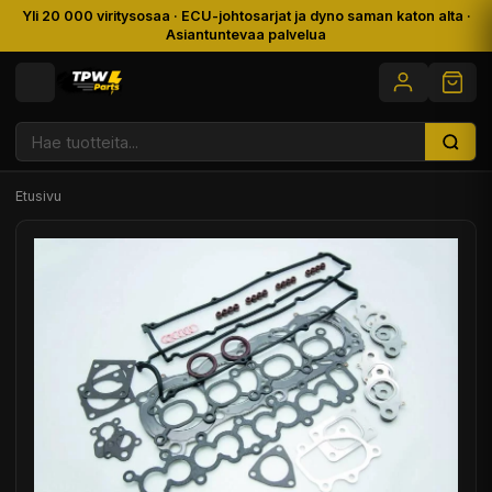
Yli 20 000 viritysosaa · ECU-johtosarjat ja dyno saman katon alta ·
Asiantuntevaa palvelua
Etusivu