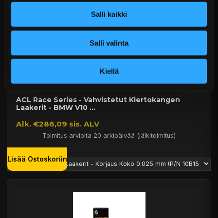
Salli kaikki
Salli valinta
Kiellä
ACL Race Series - Vahvistetut Kiertokangen
Laakerit - BMW V10 ...
Alk. €286,09 sis. ALV
Toimitus arviolta 20 arkipäivää (jälkitoimitus)
Lisää Ostoskoriin