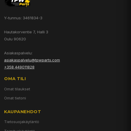
Y-tunnus: 3461834-3
Hautakorventie 7, Halli 3
Oulu 90620
Asiakaspalvelu:
asiakaspalvelu@tpwparts.com
+358 449011828
OMA TILI
Omat tilaukset
Omat tietoni
KAUPANEHDOT
Tietosuojakäytäntö
Toimituskäytäntö