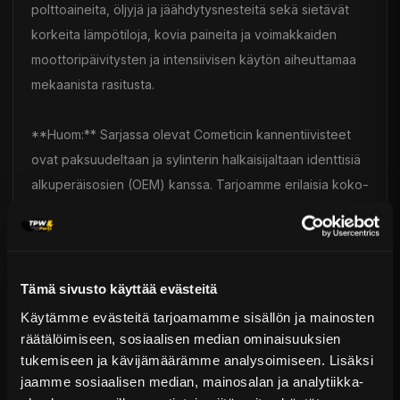
polttoaineita, öljyjä ja jäähdytysnesteitä sekä sietävät
korkeita lämpötiloja, kovia paineita ja voimakkaiden
moottoripäivitysten ja intensiivisen käytön aiheuttamaa
mekaanista rasitusta.
**Huom:** Sarjassa olevat Cometicin kannentiivisteet
ovat paksuudeltaan ja sylinterin halkaisijaltaan identtisiä
alkuperäisosien (OEM) kanssa. Tarjoamme erilaisia koko-
ja paksuusvaihtoehtoja – ota yhteyttä lisätietoja varten.
Toimitus & Palautukset
Tämä sivusto käyttää evästeitä
Tekniset kysymykset
Kaupan sijainnissa olevat tuotteet 1–3 arkipäivässä
Käytämme evästeitä tarjoamamme sisällön ja mainosten
räätälöimiseen, sosiaalisen median ominaisuuksien
Päävaraston tuotteet 7 arkipäivässä
Toyota Supra — Fitment
Sähköposti:
asiakaspalvelu@tpwparts.com
tukemiseen ja kävijämäärämme analysoimiseen. Lisäksi
Jälkitoimitustuotteet noin 20 arkipäivässä
jaamme sosiaalisen median, mainosalan ja analytiikka-
Puhelin:
+358 449011828
Ilmainen toimitus yli 300 € tilauksiin