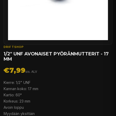
DRIFTSHOP
1/2" UNF AVONAISET PYÖRÄNMUTTERIT - 17
MM
€7,99
sis. ALV
Kierre: 1/2" UNF
Kannan koko: 17 mm
Kartio: 60°
Korkeus: 23 mm
Avoin loppu
Myydään yksittäin