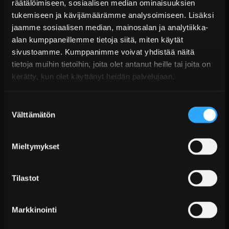
G4KF
räätälöimiseen, sosiaalisen median ominaisuuksien
tukemiseen ja kävijämäärämme analysoimiseen. Lisäksi
€148,99 sis. ALV
jaamme sosiaalisen median, mainosalan ja analytiikka-
Toimitus arviolta 20 arkipäivää (jälkitoimitus)
alan kumppaneillemme tietoja siitä, miten käytät
sivustoamme. Kumppanimme voivat yhdistää näitä
Lisää Ostoskoriin
tietoja muihin tietoihin, joita olet antanut heille tai joita on
kerätty, kun olet käyttänyt heidän palvelujaan.
Suostumuksen
Välttämätön
valinta
Mieltymykset
Tilastot
ARP venttiilikannen pultit Hyundai 2.0L Turbo
G4KF
€362,99 sis. ALV
Markkinointi
Toimitus arviolta 20 arkipäivää (jälkitoimitus)