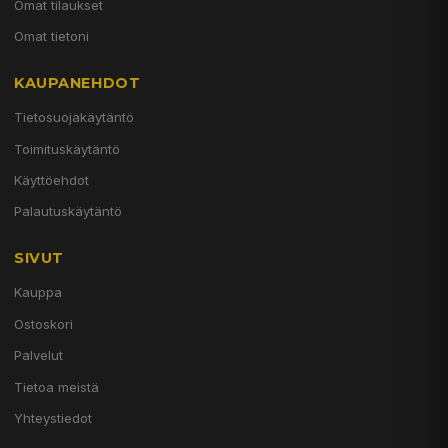
Omat tilaukset
Omat tietoni
KAUPANEHDOT
Tietosuojakäytäntö
Toimituskäytäntö
Käyttöehdot
Palautuskäytäntö
SIVUT
Kauppa
Ostoskori
Palvelut
Tietoa meistä
Yhteystiedot