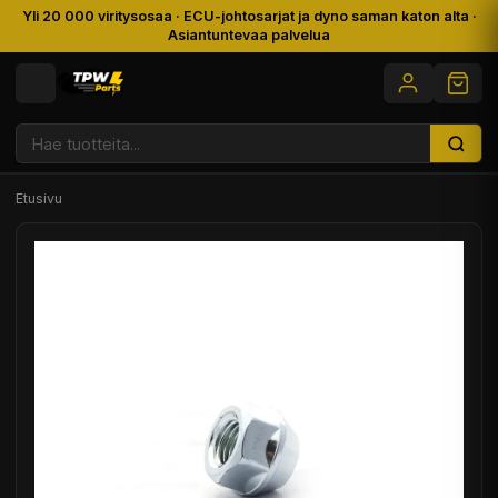
Yli 20 000 viritysosaa · ECU-johtosarjat ja dyno saman katon alta ·
Asiantuntevaa palvelua
Etusivu