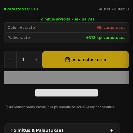
Varastossa: 318
SKU: N17HCN230
Toimitus arviolta 7 arkipäivää
Oulun Varasto
Ei varastossa
Päävarasto
318 kpl varastossa
−
+
Lisää ostoskoriin
Turvalliset maksutavat
14 pv palautusoikeus
Nopea toimitus
Toimitus & Palautukset