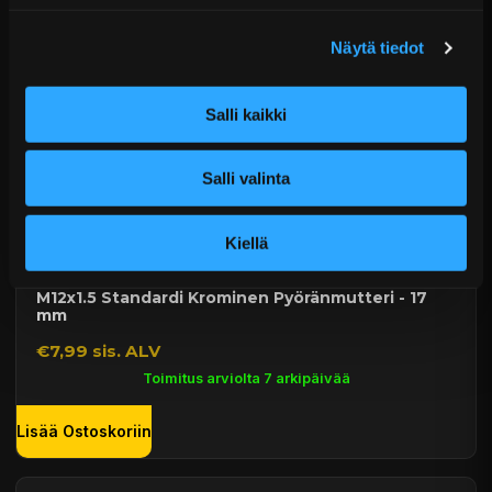
Lisää Ostoskoriin
Näytä tiedot
Salli kaikki
Salli valinta
Kiellä
M12x1.5 Standardi Krominen Pyöränmutteri - 17
mm
€7,99 sis. ALV
Toimitus arviolta 7 arkipäivää
Lisää Ostoskoriin