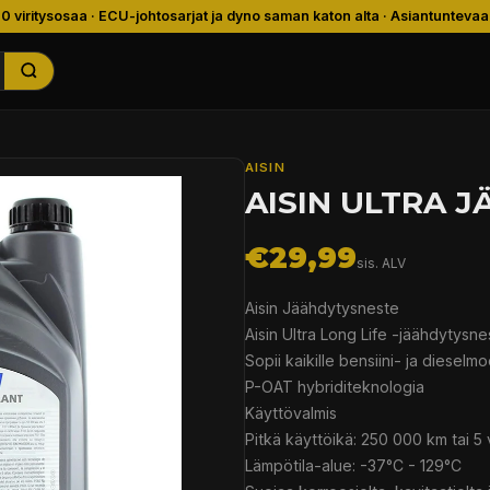
00 viritysosaa · ECU-johtosarjat ja dyno saman katon alta · Asiantuntevaa
AISIN
AISIN ULTRA 
€29,99
sis. ALV
Aisin Jäähdytysneste
Aisin Ultra Long Life -jäähdytysne
Sopii kaikille bensiini- ja dieselmo
P-OAT hybriditeknologia
Käyttövalmis
Pitkä käyttöikä: 250 000 km tai 5
Lämpötila-alue: -37°C - 129°C