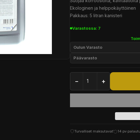
Suojaa korroosiolta, kavitaatiolta 
Ekologinen ja helppokäyttöinen
Pakkaus: 5 litran kanisteri
Varastossa: 7
Toim
Oulun Varasto
Päävarasto
−
+
Turvalliset maksutavat
14 pv palaut