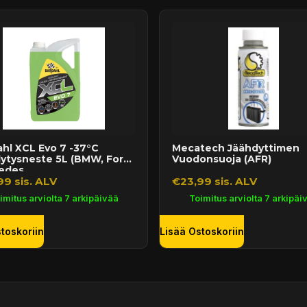
hl XCL Evo 7 -37°C
Mecatech Jäähdyttimen
ytysneste 5L (BMW, Ford,
Vuodonsuoja (AFR)
des...
9 sis. ALV
€23,99 sis. ALV
imitus arviolta 7 arkipäivää
Toimitus arviolta 7 arkipäi
toskoriin
Lisää Ostoskoriin