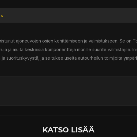
us
koistunut ajoneuvojen osien kehittämiseen ja valmistukseen. Se on 
arruja ja muita keskeisiä komponentteja monille suurille valmistajille. 
 ja suorituskyvystä, ja se tukee useita autourheilun toimijoita ympär
ssä
KATSO LISÄÄ