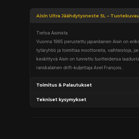
Aisin Ultra Jäähdytysneste 5L – Tuotekuva
Tietoa Aisinista
Vuonna 1965 perustettu japanilainen Aisin on eri
tytäryhtiö ja toimittaa moottoreita, vaihteistoja, j
keskittyvä Aisin on tunnettu tuotteidensa laadusta
ranskalainen drift-kuljettaja Axel François.
Toimitus & Palautukset
Tekniset kysymykset
Kaupan sijainnissa olevat tuotteet 1–3 arkipäivä
Päävaraston tuotteet 7 arkipäivässä
Sähköposti:
asiakaspalvelu@tpwparts.com
Jälkitoimitustuotteet noin 20 arkipäivässä
Puhelin:
+358 449011828
Ilmainen toimitus yli 300 € tilauksiin