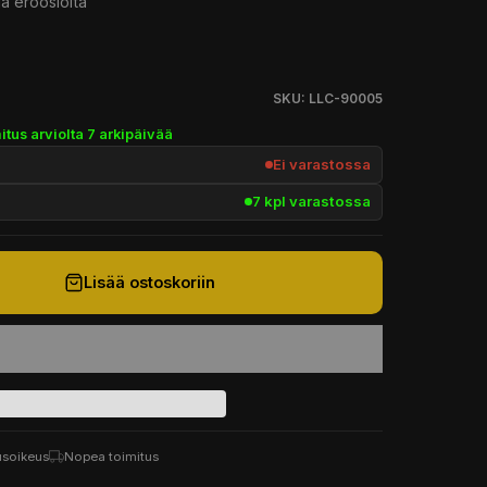
ja eroosiolta
SKU: LLC-90005
itus arviolta 7 arkipäivää
Ei varastossa
7 kpl varastossa
Lisää ostoskoriin
usoikeus
Nopea toimitus