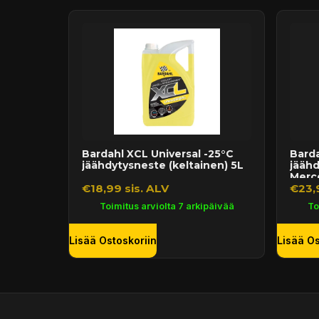
14 päivän palautusoikeus
Bardahl XCL Universal -25°C
Barda
jäähdytysneste (keltainen) 5L
jäähd
Merce
€18,99 sis. ALV
€23,9
Toimitus arviolta 7 arkipäivää
To
Lisää Ostoskoriin
Lisää Os