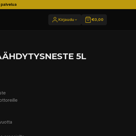
 palvelua
Kirjaudu
€0,00
JÄÄHDYTYSNESTE 5L
ste
ottoreille
 vuotta