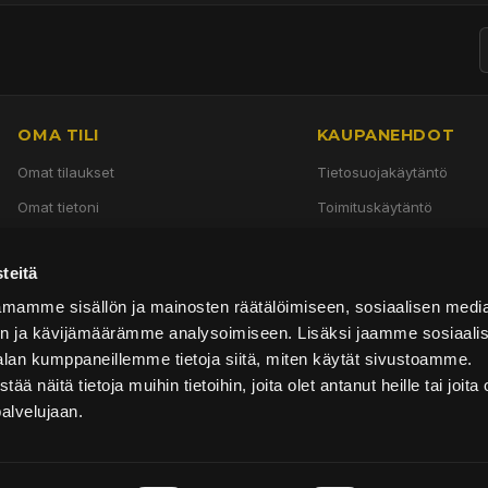
OMA TILI
KAUPANEHDOT
Omat tilaukset
Tietosuojakäytäntö
Omat tietoni
Toimituskäytäntö
Käyttöehdot
teitä
Palautuskäytäntö
mamme sisällön ja mainosten räätälöimiseen, sosiaalisen medi
n ja kävijämäärämme analysoimiseen. Lisäksi jaamme sosiaali
alan kumppaneillemme tietoja siitä, miten käytät sivustoamme.
näitä tietoja muihin tietoihin, joita olet antanut heille tai joita 
palvelujaan.