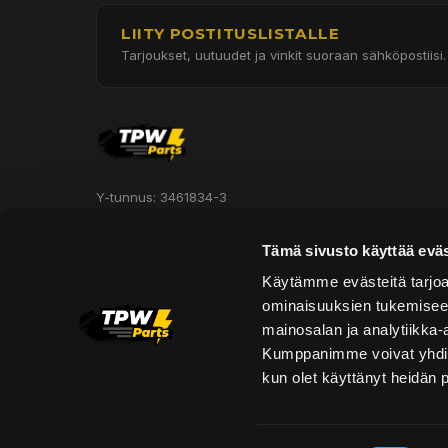
LIITY POSTITUSLISTALLE
Tarjoukset, uutuudet ja vinkit suoraan sähköpostiisi.
Y-tunnus: 3461834-3
Hautakorventie 7, Halli 3
Tämä sivusto käyttää eväs
Oulu 90620
Käytämme evästeitä tarjoa
ominaisuuksien tukemisee
Asiakaspalvelu:
mainosalan ja analytiikka-
asiakaspalvelu@tpwparts.com
Kumppanimme voivat yhdistää 
+358 449011828
kun olet käyttänyt heidän 