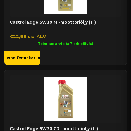
Castrol Edge 5W30 M -moottoriöljy (1 l)
€22,99 sis. ALV
Toimitus arviolta 7 arkipäivää
Lisää Ostoskoriin
Castrol Edge 5W30 C3 -moottoriöljy (1 l)