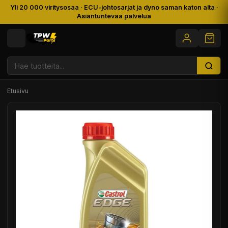
Yli 20 000 viritysosaa · ECU-johtosarjat ja dyno saman katon alta ·
Asiantuntevaa palvelua
Etusivu