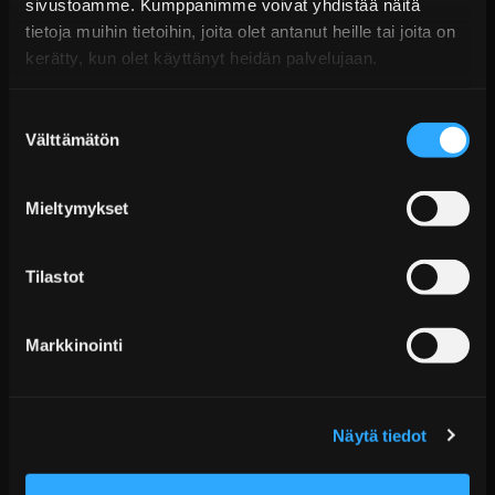
KATSO LISÄÄ
sivustoamme. Kumppanimme voivat yhdistää näitä
tietoja muihin tietoihin, joita olet antanut heille tai joita on
kerätty, kun olet käyttänyt heidän palvelujaan.
Suostumuksen
Välttämätön
valinta
Mieltymykset
Castrol GTX Ultraclean 10W40 -moottoriöljy (1 l)
Tilastot
€14,99 sis. ALV
Markkinointi
Toimitus arviolta 7 arkipäivää
Lisää Ostoskoriin
Näytä tiedot