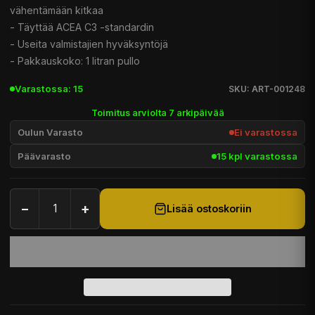
vähentämään kitkaa
- Täyttää ACEA C3 -standardin
- Useita valmistajien hyväksyntöjä
- Pakkauskoko: 1 litran pullo
Varastossa: 15
SKU: ART-001248
Toimitus arviolta 7 arkipäivää
Oulun Varasto
Ei varastossa
Päävarasto
15 kpl varastossa
−
+
Lisää ostoskoriin