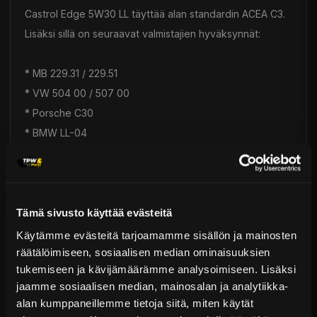
Castrol Edge 5W30 LL täyttää alan standardin ACEA C3.
Lisäksi sillä on seuraavat valmistajien hyväksynnät:
* MB 229.31 / 229.51
* VW 504 00 / 507 00
* Porsche C30
* BMW LL-04
Toimitus & Palautukset
Tekniset kysymykset
Tämä sivusto käyttää evästeitä
Kaupan sijainnissa olevat tuotteet 1–3 arkipäivässä
Käytämme evästeitä tarjoamamme sisällön ja mainosten
Päävaraston tuotteet 7 arkipäivässä
Nesteet
Sähköposti:
asiakaspalvelu@tpwparts.com
räätälöimiseen, sosiaalisen median ominaisuuksien
Jälkitoimitustuotteet noin 20 arkipäivässä
tukemiseen ja kävijämäärämme analysoimiseen. Lisäksi
Puhelin:
+358 449011828
Ilmainen toimitus yli 300 € tilauksiin
jaamme sosiaalisen median, mainosalan ja analytiikka-
alan kumppaneillemme tietoja siitä, miten käytät
14 päivän palautusoikeus