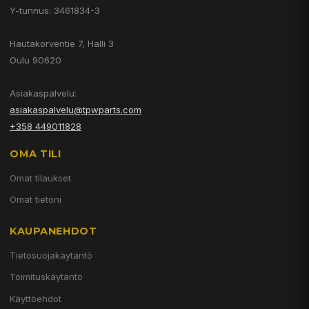
Y-tunnus: 3461834-3
Hautakorventie 7, Halli 3
Oulu 90620
Asiakaspalvelu:
asiakaspalvelu@tpwparts.com
+358 449011828
OMA TILI
Omat tilaukset
Omat tietoni
KAUPANEHDOT
Tietosuojakäytäntö
Toimituskäytäntö
Käyttöehdot