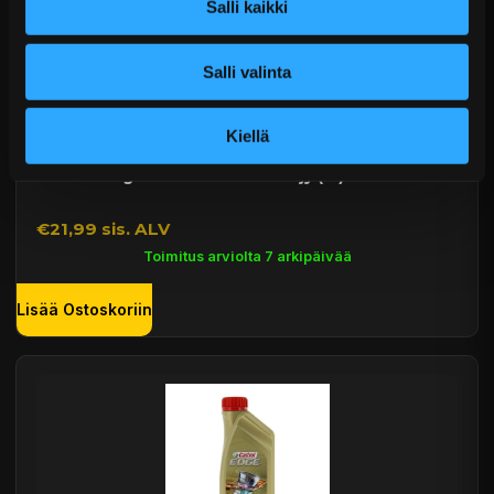
Salli kaikki
Salli valinta
Kiellä
Castrol Edge 5W40 -moottoriöljy (1 l)
€21,99 sis. ALV
Toimitus arviolta 7 arkipäivää
Lisää Ostoskoriin