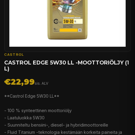
CASTROL
CASTROL EDGE 5W30 LL -MOOTTORIÖLJY (1
L)
€22,99
sis. ALV
**Castrol Edge 5W30 LL**
- 100 % synteettinen moottoriöljy
- Laatuluokka 5W30
- Suunniteltu bensiini-, diesel- ja hybridimoottoreille
- Fluid Titanium -teknologia kestämään korkeita paineita ja