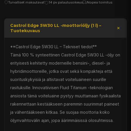
Turvalliset maksutavat
14 pv palautusoikeus
Nopea toimitus
Castrol Edge 5W30 LL -moottoriöljy (1 l) –
Tuotekuvaus
**Castrol Edge 5W30 LL – Tekniset tiedot**
Tämä 100 % synteettinen Castrol Edge 5W30 LL -öljy on
erityisesti kehitetty moderneille bensiini-, diesel- ja
hybridimoottoreille, jotka ovat sekä kompakteja että
suorituskykyisiä ja altistavat voiteluaineen suurille
rasituksille. Innovatiivisen Fluid Titanium -teknologian
ansiosta tämä voiteluaine pystyy muuttamaan fysikaalista
rakennettaan kestääkseen paremmin suurimmat paineet
ja vähentääkseen kitkaa. Se suojaa moottoria koko
öljynvaihtovälin ajan, jopa äärimmäisissä olosuhteissa.