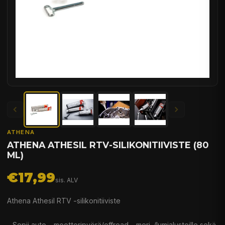
ATHENA
ATHENA ATHESIL RTV-SILIKONITIIVISTE (80
ML)
€17,99
sis. ALV
Athena Athesil RTV -silikonitiiviste
- Sopii auto-, moottoripyörä/offroad-, meri-/lumialustoille sekä