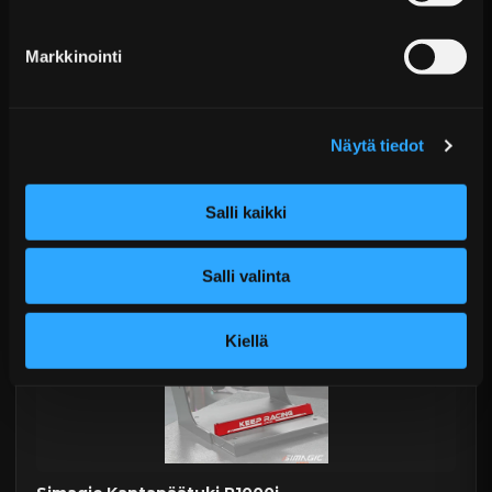
Markkinointi
Simagic P-330R -ratit
Alk. €103,99 sis. ALV
Näytä tiedot
Toimitus arviolta 20 arkipäivää (jälkitoimitus)
Salli kaikki
Lisää Ostoskoriin
Salli valinta
Kiellä