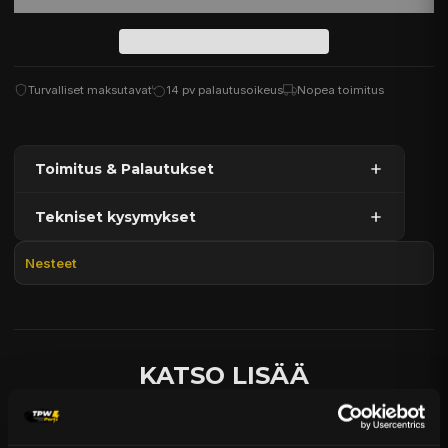
Turvalliset maksutavat
14 pv palautusoikeus
Nopea toimitus
Toimitus & Palautukset
Tekniset kysymykset
Kaupan sijainnissa olevat tuotteet 1–3 arkipäivässä
Päävaraston tuotteet 7 arkipäivässä
Nesteet
Sähköposti:
asiakaspalvelu@tpwparts.com
Jälkitoimitustuotteet noin 20 arkipäivässä
Puhelin:
+358 449011828
Ilmainen toimitus yli 300 € tilauksiin
14 päivän palautusoikeus
KATSO LISÄÄ