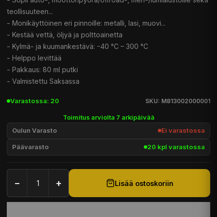
teollisuuteen...
- Monikäyttöinen eri pinnoille: metalli, lasi, muovi...
- Kestää vettä, öljyä ja polttoainetta
- Kylmä- ja kuumankestävä: -40 °C – 300 °C
- Helppo levittää
- Pakkaus: 80 ml putki
- Valmistettu Saksassa
Varastossa: 20
SKU: M813002000001
Toimitus arviolta 7 arkipäivää
Oulun Varasto
Ei varastossa
Päävarasto
20 kpl varastossa
−
+
Lisää ostoskoriin