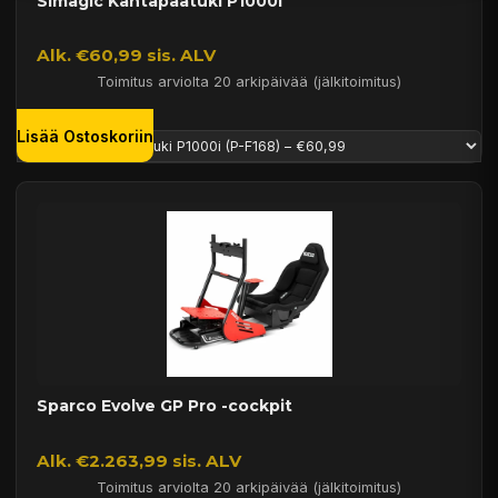
Simagic Kantapäätuki P1000i
Alk. €60,99 sis. ALV
Toimitus arviolta 20 arkipäivää (jälkitoimitus)
Lisää Ostoskoriin
Sparco Evolve GP Pro -cockpit
Alk. €2.263,99 sis. ALV
Toimitus arviolta 20 arkipäivää (jälkitoimitus)