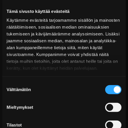
Tämä sivusto käyttää evästeitä
Käytämme evästeitä tarjoamamme sisällön ja mainosten
räätälöimiseen, sosiaalisen median ominaisuuksien
tukemiseen ja kävijämäärämme analysoimiseen. Lisäksi
jaamme sosiaalisen median, mainosalan ja analytiikka-
alan kumppaneillemme tietoja siitä, miten käytät
Simagic P1000 pitkät kaasupolkimet
sivustoamme. Kumppanimme voivat yhdistää näitä
tietoja muihin tietoihin, joita olet antanut heille tai joita on
Alk. €43,99 sis. ALV
kerätty, kun olet käyttänyt heidän palvelujaan.
Toimitus arviolta 20 arkipäivää (jälkitoimitus)
Lisää Ostoskoriin
Suostumuksen
Välttämätön
valinta
Mieltymykset
Tilastot