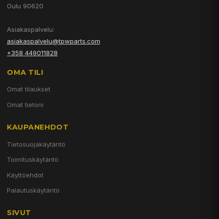
Oulu 90620
Asiakaspalvelu:
asiakaspalvelu@tpwparts.com
+358 449011828
OMA TILI
Omat tilaukset
Omat tietoni
KAUPANEHDOT
Tietosuojakäytäntö
Toimituskäytäntö
Käyttöehdot
Palautuskäytäntö
SIVUT