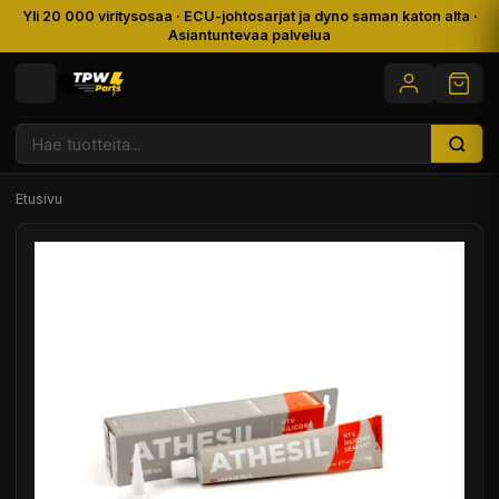
Yli 20 000 viritysosaa · ECU-johtosarjat ja dyno saman katon alta ·
Asiantuntevaa palvelua
Etusivu