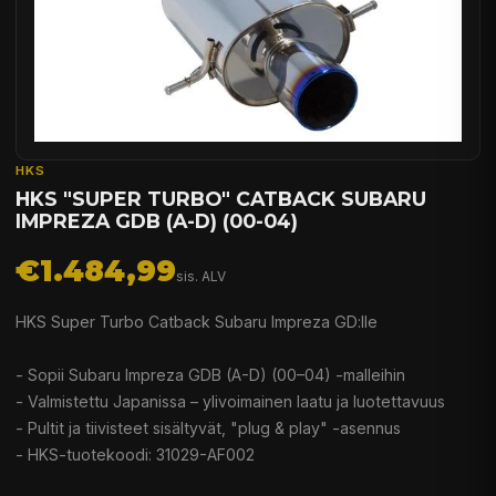
HKS
HKS "SUPER TURBO" CATBACK SUBARU
IMPREZA GDB (A-D) (00-04)
€1.484,99
sis. ALV
HKS Super Turbo Catback Subaru Impreza GD:lle
- Sopii Subaru Impreza GDB (A-D) (00–04) -malleihin
- Valmistettu Japanissa – ylivoimainen laatu ja luotettavuus
- Pultit ja tiivisteet sisältyvät, "plug & play" -asennus
- HKS-tuotekoodi: 31029-AF002