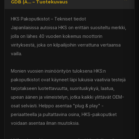
GDB (A... – Tuotekuvaus
HKS Pakoputkistot – Tekniset tiedot
Japanilaisissa autoissa HKS on erittäin suositeltu merkki,
jolla on lähes 40 vuoden kokemus moottorin
virityksestä, joka on kilpailijoihin verrattuna vertaansa
vailla.
Monien vuosien insinöörityön tuloksena HKS:n
pakoputkistot ovat käyneet läpi lukuisia vaativia testejä
tarjotakseen luotettavuutta, suorituskykyä, laatua,
upean äänen ja viimeistelyn, jotka kaikki ylittävät OEM-
osat selvästi. Helppo asentaa "plug & play" -
periaatteella ja pultattavina osina, HKS-pakoputket
voidaan asentaa ilman muutoksia.