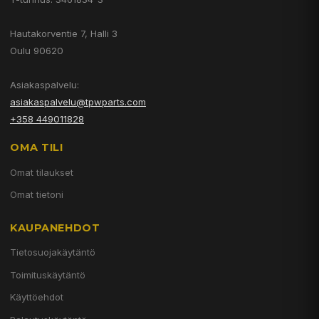
Hautakorventie 7, Halli 3
Oulu 90620
Asiakaspalvelu:
asiakaspalvelu@tpwparts.com
+358 449011828
OMA TILI
Omat tilaukset
Omat tietoni
KAUPANEHDOT
Tietosuojakäytäntö
Toimituskäytäntö
Käyttöehdot