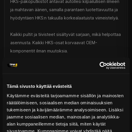
HKS-pakoputkistot antavat autollesi kilpailullisen ilmeen
ja mahtavan äänen, samalla parantaen luotettavuutta ja
hyödyntäen HKS:n takuulla korkealaatuista viimeistelyä.
Kaikki pultit ja tiivisteet sisältyvät sarjaan, mikä helpottaa
asennusta. Kaikki HKS-osat korvaavat OEM-
komponentit ilman muutoksia.
Toimitus & Palautukset
Tekniset kysymykset
Kaupan sijainnissa olevat tuotteet 1–3 arkipäivässä
Tämä sivusto käyttää evästeitä
Päävaraston tuotteet 7 arkipäivässä
Subaru Impreza — Fitment
Käytämme evästeitä tarjoamamme sisällön ja mainosten
Sähköposti:
asiakaspalvelu@tpwparts.com
räätälöimiseen, sosiaalisen median ominaisuuksien
Jälkitoimitustuotteet noin 20 arkipäivässä
Puhelin:
+358 449011828
tukemiseen ja kävijämäärämme analysoimiseen. Lisäksi
Ilmainen toimitus yli 300 € tilauksiin
jaamme sosiaalisen median, mainosalan ja analytiikka-
14 päivän palautusoikeus
alan kumppaneillemme tietoja siitä, miten käytät
KATSO LISÄÄ
sivustoamme. Kumppanimme voivat yhdistää näitä