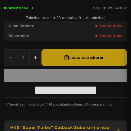
Varastossa: 0
SKU: 31029-AF002
Toimitus arviolta 20 arkipäivää (jälkitoimitus)
Oulun Varasto
Ei varastossa
Päävarasto
Ei varastossa
−
+
Lisää ostoskoriin
Turvalliset maksutavat
14 pv palautusoikeus
Nopea toimitus
HKS "Super Turbo" Catback Subaru Impreza