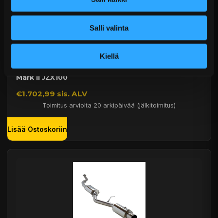
Salli valinta
Kiellä
HKS "Silent Hi-Power" Catback Toyota Chaser /
Mark II JZX100
€1.702,99 sis. ALV
Toimitus arviolta 20 arkipäivää (jälkitoimitus)
Lisää Ostoskoriin