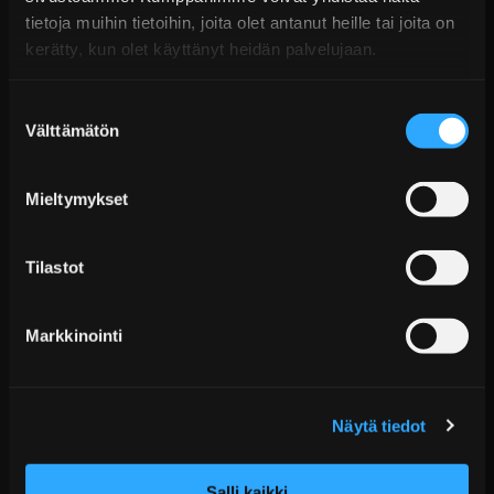
tietoja muihin tietoihin, joita olet antanut heille tai joita on
kerätty, kun olet käyttänyt heidän palvelujaan.
Suostumuksen
Välttämätön
valinta
Mieltymykset
Cobra Sport Valved Cat Back Pakojärjestelmä VW
Polo 6C Blue GT...
Tilastot
Alk. €742,99 sis. ALV
Toimitus arviolta 20 arkipäivää (jälkitoimitus)
Markkinointi
Lisää Ostoskoriin
Näytä tiedot
Salli kaikki