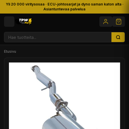
Yli 20 000 viritysosaa · ECU-johtosarjat ja dyno saman katon alta ·
Asiantuntevaa palvelua
Etusivu