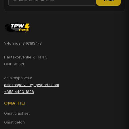
Y-tunnus: 3461834-3
Hautakorventie 7, Halli 3
Oulu 90620
Asiakaspalvelu:
asiakaspalvelu@tpwparts.com
+358 449011828
OMA TILI
Omat tilaukset
Omat tietoni