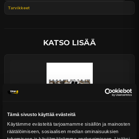
Päävaraston tuotteet 7 arkipäivässä
Tarvikkeet
Sähköposti:
asiakaspalvelu@tpwparts.com
Jälkitoimitustuotteet noin 20 arkipäivässä
Puhelin:
+358 449011828
Ilmainen toimitus yli 300 € tilauksiin
14 päivän palautusoikeus
KATSO LISÄÄ
Tämä sivusto käyttää evästeitä
DriftShop Mercedes M104 Twin Scroll -pakosarja
Käytämme evästeitä tarjoamamme sisällön ja mainosten
räätälöimiseen, sosiaalisen median ominaisuuksien
€421,99 sis. ALV
tukemiseen ja kävijämäärämme analysoimiseen. Lisäksi