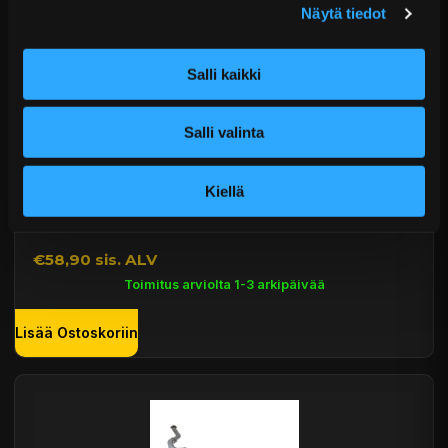
Näytä tiedot
Salli kaikki
Salli valinta
Kiellä
Hurricane Motorsport PRO lämpösuojateippi
alumiini 50 mm × 10 m
€58,90 sis. ALV
Toimitus arviolta 1-3 arkipäivää
Lisää Ostoskoriin