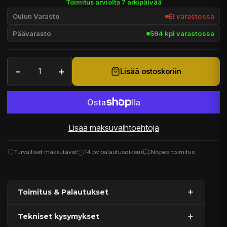
Toimitus arviolta 7 arkipäivää
Oulun Varasto
Ei varastossa
Päävarasto
594 kpl varastossa
−
+
Lisää ostoskoriin
Lisää maksuvaihtoehtoja
Turvalliset maksutavat
14 pv palautusoikeus
Nopea toimitus
Toimitus & Palautukset
Tekniset kysymykset
Kaupan sijainnissa olevat tuotteet 1–3 arkipäivässä