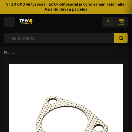
Yli 20 000 viritysosaa · ECU-johtosarjat ja dyno saman katon alta ·
Asiantuntevaa palvelua
Etusivu