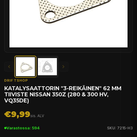
DRIFTSHOP
KATALYSAATTORIN "3-REIKÄINEN" 62 MM
TIIVISTE NISSAN 350Z (280 & 300 HV,
VQ35DE)
€9,99
sis. ALV
Varastossa: 594
SKU: 7215-H3