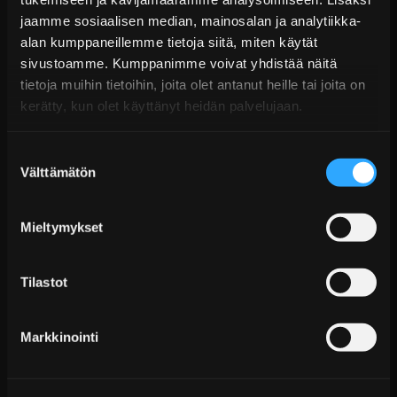
Toimitus arviolta 20 arkipäivää (jälkitoimitus)
jaamme sosiaalisen median, mainosalan ja analytiikka-
alan kumppaneillemme tietoja siitä, miten käytät
Lisää Ostoskoriin
sivustoamme. Kumppanimme voivat yhdistää näitä
tietoja muihin tietoihin, joita olet antanut heille tai joita on
kerätty, kun olet käyttänyt heidän palvelujaan.
Suostumuksen
Välttämätön
valinta
Mieltymykset
Cobra Sport Valved Cat Back Pakojärjestelmä VW
Polo 6C Blue GT...
Tilastot
Alk. €742,99 sis. ALV
Toimitus arviolta 20 arkipäivää (jälkitoimitus)
Markkinointi
Lisää Ostoskoriin