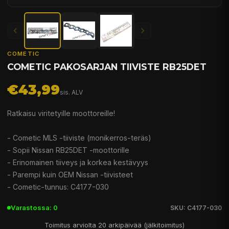
COMETIC
COMETIC PAKOSARJAN TIIVISTE RB25DET
€43,99
sis. ALV
Ratkaisu viritetyille moottoreille!
- Cometic MLS -tiiviste (monikerros-teräs)
- Sopii Nissan RB25DET -moottorille
- Erinomainen tiiveys ja korkea kestävyys
- Parempi kuin OEM Nissan -tiivisteet
- Cometic-tunnus: C4177-030
Varastossa: 0
SKU: C4177-030
Toimitus arviolta 20 arkipäivää (jälkitoimitus)