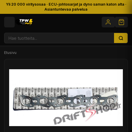
Yli 20 000 viritysosaa · ECU-johtosarjat ja dyno saman katon alta ·
Asiantuntevaa palvelua
Etusivu