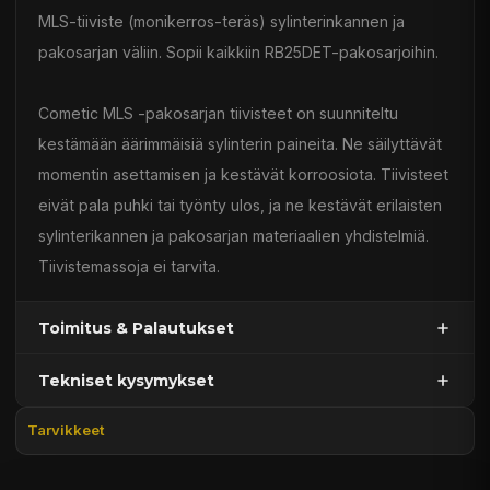
MLS-tiiviste (monikerros-teräs) sylinterinkannen ja
pakosarjan väliin. Sopii kaikkiin RB25DET-pakosarjoihin.
Cometic MLS -pakosarjan tiivisteet on suunniteltu
kestämään äärimmäisiä sylinterin paineita. Ne säilyttävät
momentin asettamisen ja kestävät korroosiota. Tiivisteet
eivät pala puhki tai työnty ulos, ja ne kestävät erilaisten
sylinterikannen ja pakosarjan materiaalien yhdistelmiä.
Tiivistemassoja ei tarvita.
Toimitus & Palautukset
Tekniset kysymykset
Kaupan sijainnissa olevat tuotteet 1–3 arkipäivässä
Päävaraston tuotteet 7 arkipäivässä
Tarvikkeet
Sähköposti:
asiakaspalvelu@tpwparts.com
Jälkitoimitustuotteet noin 20 arkipäivässä
Puhelin:
+358 449011828