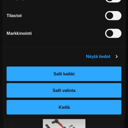
Tilastot
Markkinointi
Näytä tiedot
HKS Sportti Katalysaattori Nissan S13/14/15 &
R32/33/34
Salli kaikki
€1.494,99 sis. ALV
Toimitus arviolta 20 arkipäivää (jälkitoimitus)
Salli valinta
Lisää Ostoskoriin
Kiellä