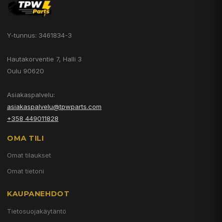
Y-tunnus: 3461834-3
Hautakorventie 7, Halli 3
Oulu 90620
Asiakaspalvelu:
asiakaspalvelu@tpwparts.com
+358 449011828
OMA TILI
Omat tilaukset
Omat tietoni
KAUPANEHDOT
Tietosuojakäytäntö