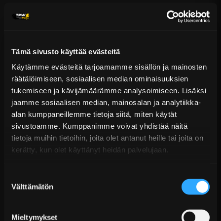
Ilmainen toimitus yli 300 € tilauksiin
14 päivän palautusoikeus
KATSO LISÄÄ
Tämä sivusto käyttää evästeitä
Käytämme evästeitä tarjoamamme sisällön ja mainosten
räätälöimiseen, sosiaalisen median ominaisuuksien
tukemiseen ja kävijämäärämme analysoimiseen. Lisäksi
jaamme sosiaalisen median, mainosalan ja analytiikka-
alan kumppaneillemme tietoja siitä, miten käytät
sivustoamme. Kumppanimme voivat yhdistää näitä
tietoja muihin tietoihin, joita olet antanut heille tai joita on
HKS Turbo Timer Johtosarja N/FT-1 : Nissan
kerätty, kun olet käyttänyt heidän palvelujaan.
S14(A), S15, R33, R...
€26,99 sis. ALV
Suostumuksen
Toimitus arviolta 7 arkipäivää
Välttämätön
valinta
Lisää Ostoskoriin
Mieltymykset