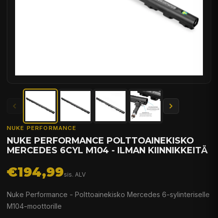
NUKE PERFORMANCE
NUKE PERFORMANCE POLTTOAINEKISKO
MERCEDES 6CYL M104 - ILMAN KIINNIKKEITÄ
€194,99
sis. ALV
Nuke Performance - Polttoainekisko Mercedes 6-sylinteriselle
M104-moottorille