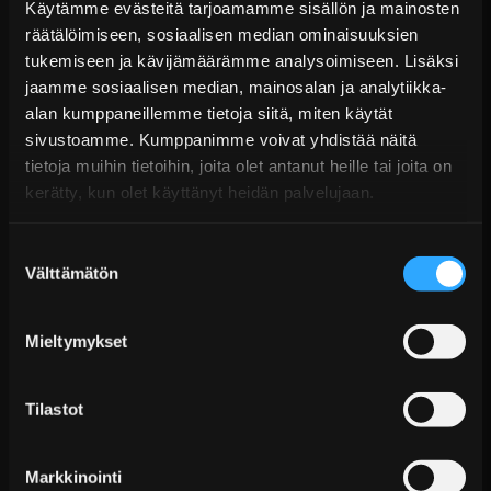
Käytämme evästeitä tarjoamamme sisällön ja mainosten
räätälöimiseen, sosiaalisen median ominaisuuksien
tukemiseen ja kävijämäärämme analysoimiseen. Lisäksi
jaamme sosiaalisen median, mainosalan ja analytiikka-
alan kumppaneillemme tietoja siitä, miten käytät
sivustoamme. Kumppanimme voivat yhdistää näitä
tietoja muihin tietoihin, joita olet antanut heille tai joita on
kerätty, kun olet käyttänyt heidän palvelujaan.
Suostumuksen
Välttämätön
valinta
Injektorien turvakiinnikkeet – tiivis liitos kaikissa
tilanteissa
Mieltymykset
Nuke Performancen tunnusmerkki on injektorien
turvakiinnikkeet, jotka varmistavat täydellisen tiiviyden
Tilastot
myös erittäin korkealla polttoainepaineella.
Turvallinen ja varma liitos kovimmissakin olosuhteissa
Markkinointi