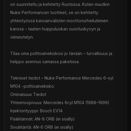
on suunniteltu ja kehitetty Ruotsissa. Kuten muutkin
Nuke Performancen tuotteet, se on kehitetty
yhteistyössä kansainvälisten moottoriurheilutiimien
kanssa – taaten huippuluokan suorituskyvyn ja
viimeistelyn.
Tilaa oma polttoainekiskosi jo tänään – turvallisuus ja
helppo asennus samassa paketissa.
Tekniset tiedot – Nuke Performance Mercedes 6-syl.
M104 -polttoainekisko:
Ominaisuus Tiedot
Yhteensopivuus: Mercedes 6cyl M104 (1988–1999)
Injektorityyppi: Bosch EV14
Pääliitännät: AN-8 ORB (ei sisälly)
Sivuliitäntä: AN-6 ORB (ei sisälly)