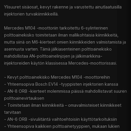
Ylisuuret sisäosat, kevyt rakenne ja varustettu ainutlaatuisilla
injektorien turvakiinnikkeillä.
Mercedes M104 -moottoriin tarkoitettu 6-sylinterinen
polttoainekisko toimitetaan ilman mallikohtaisia kiinnikkeitä,
mutta siinä on M6-kierteet omien kiinnikkeiden valmistamista ja
asennusta varten. Tämä jälkiasenteinen polttoainekisko
mahdollistaa AN-polttoainelinjojen ja jälkimarkkina-
injektoreiden käytön klassisessa Mercedes-moottorissasi.
- Kevyt polttoainekisko Mercedes M104 -moottoreihin
- Yhteensopiva Bosch EV14 -tyyppisten injektorien kanssa
- AN-8 ORB -kierteet molemmissa päissä mahdollistavat suuren
polttoainevirtauksen
- Toimitetaan ilman kiinnikkeitä – omavalmisteiset kiinnikkeet
tarvitaan
- AN-6 ORB -sivuliitäntä vaihtoehtoisiin käyttötarkoituksiin
- Yhteensopiva kaikkien polttoainetyyppien, mukaan lukien