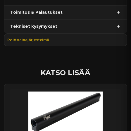
Toimitus & Palautukset
Tekniset kysymykset
Kaupan sijainnissa olevat tuotteet 1–3 arkipäivässä
Päävaraston tuotteet 7 arkipäivässä
Polttoainejärjestelmä
Sähköposti:
asiakaspalvelu@tpwparts.com
Jälkitoimitustuotteet noin 20 arkipäivässä
Puhelin:
+358 449011828
Ilmainen toimitus yli 300 € tilauksiin
14 päivän palautusoikeus
KATSO LISÄÄ