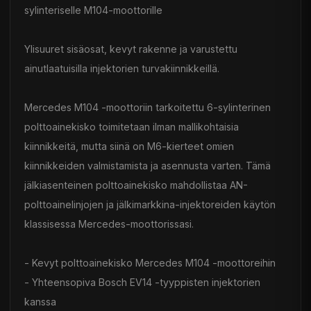
sylinteriselle M104-moottorille
Ylisuuret sisäosat, kevyt rakenne ja varustettu
ainutlaatuisilla injektorien turvakiinnikkeillä.
Mercedes M104 -moottoriin tarkoitettu 6-sylinterinen
polttoainekisko toimitetaan ilman mallikohtaisia
kiinnikkeitä, mutta siinä on M6-kierteet omien
kiinnikkeiden valmistamista ja asennusta varten. Tämä
jälkiasenteinen polttoainekisko mahdollistaa AN-
polttoainelinjojen ja jälkimarkkina-injektoreiden käytön
klassisessa Mercedes-moottorissasi.
- Kevyt polttoainekisko Mercedes M104 -moottoreihin
- Yhteensopiva Bosch EV14 -tyyppisten injektorien
kanssa