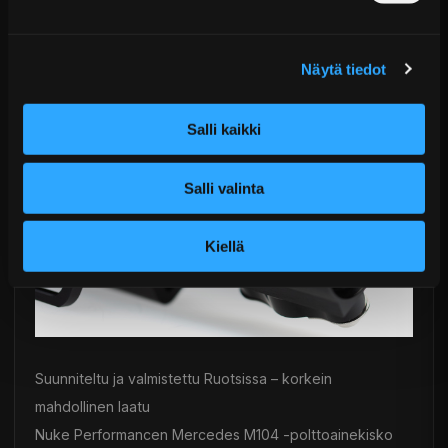
Estää polttoainevuodot jopa onnettomuuden
Näytä tiedot
yhteydessä tai järjestelmäpaineen jäädessä
Salli kaikki
Salli valinta
Kiellä
Suunniteltu ja valmistettu Ruotsissa – korkein
mahdollinen laatu
Nuke Performancen Mercedes M104 -polttoainekisko