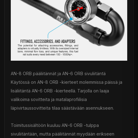
AN-8 ORB pääliitännät ja AN-6 ORB sivuliitäntä
Käytössä on AN-8 ORB -kierteet molemmissa päissä ja
lisäliitäntä AN-6 ORB -kierteellä. Tarjolla on laaja
valikoima sovitteita ja matalaprofiilisia
läpivirtaussovitteita tilaa säästävään asennukseen.
Toimitussisältöön kuuluu AN-6 ORB -tulppa
sivuliitäntään, mutta pääliitännät myydään erikseen