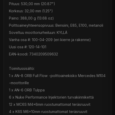
Pituus: 530,00 mm (20.87")
Korkeus: 32,00 mm (1.25")
Paino: 388,00 g (13.68 oz)
Polttoaineyhteensopivuus: Bensiini, E85, E100, metanoli
Soveltuu moottoriurheiluun: KYLLÄ
Vanha osa #: 100-04-209 (eri kierre ja rakenne)
Uusi osa #: 120-14-101
EAN-koodi: 7340209509632
Toimitussisältö:
1 x AN-8 ORB Full Flow -polttoainekisko Mercedes M104
-moottorille
1 x AN-6 ORB Tulppa
6 x Nuke Performance Injektorien turvakiinnikettä
12 x MC6S M4x6mm ruostumattomat teräsruuvit
4 x K6S M6x10mm ruostumattomat teräsruuvit