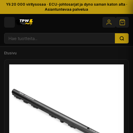
Yli 20 000 viritysosaa · ECU-johtosarjat ja dyno saman katon alta ·
Asiantuntevaa palvelua
Etusivu