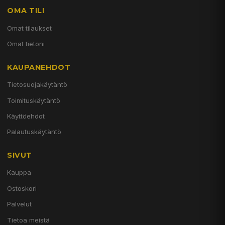
OMA TILI
Omat tilaukset
Omat tietoni
KAUPANEHDOT
Tietosuojakäytäntö
Toimituskäytäntö
Käyttöehdot
Palautuskäytäntö
SIVUT
Kauppa
Ostoskori
Palvelut
Tietoa meistä