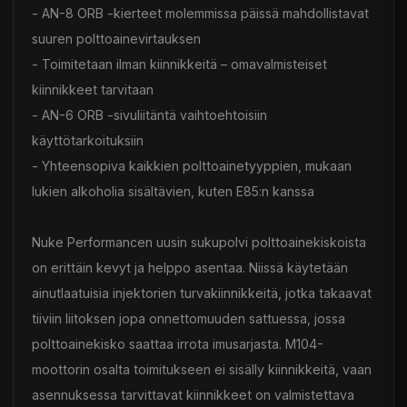
- AN-8 ORB -kierteet molemmissa päissä mahdollistavat
suuren polttoainevirtauksen
- Toimitetaan ilman kiinnikkeitä – omavalmisteiset
kiinnikkeet tarvitaan
- AN-6 ORB -sivuliitäntä vaihtoehtoisiin
käyttötarkoituksiin
- Yhteensopiva kaikkien polttoainetyyppien, mukaan
lukien alkoholia sisältävien, kuten E85:n kanssa
Nuke Performancen uusin sukupolvi polttoainekiskoista
on erittäin kevyt ja helppo asentaa. Niissä käytetään
ainutlaatuisia injektorien turvakiinnikkeitä, jotka takaavat
tiiviin liitoksen jopa onnettomuuden sattuessa, jossa
polttoainekisko saattaa irrota imusarjasta. M104-
moottorin osalta toimitukseen ei sisälly kiinnikkeitä, vaan
asennuksessa tarvittavat kiinnikkeet on valmistettava