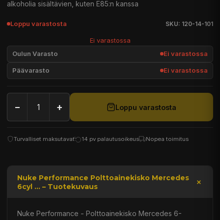
alkoholia sisältävien, kuten E85:n kanssa
Loppu varastosta
SKU: 120-14-101
Ei varastossa
Oulun Varasto
Ei varastossa
Päävarasto
Ei varastossa
−
+
Loppu varastosta
Turvalliset maksutavat
14 pv palautusoikeus
Nopea toimitus
Nuke Performance Polttoainekisko Mercedes
6cyl ... – Tuotekuvaus
Nuke Performance - Polttoainekisko Mercedes 6-