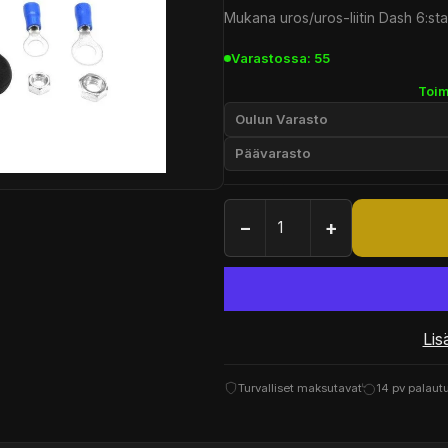
Mukana uros/uros-liitin Dash 6:st
Varastossa: 55
Toim
Oulun Varasto
Päävarasto
−
+
Lis
Turvalliset maksutavat
14 pv palaut