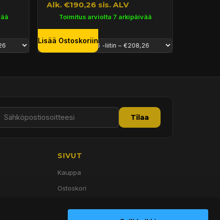
Alk. €190,26 sis. ALV
vää
Toimitus arviolta 7 arkipäivää
Lisää Ostoskoriin
Tilaa
SIVUT
Kauppa
Ostoskori
Palvelut
Tietoa meistä