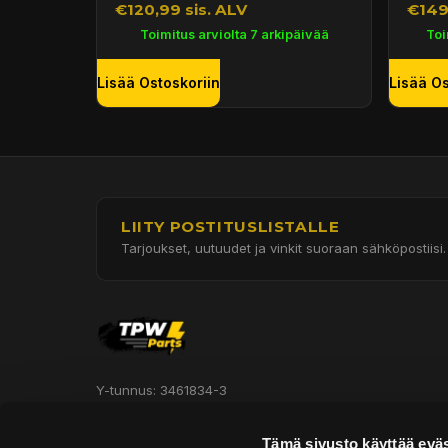
€120,99 sis. ALV
€149
Toimitus arviolta 7 arkipäivää
Toi
Lisää Ostoskoriin
Lisää Os
LIITY POSTITUSLISTALLE
Tarjoukset, uutuudet ja vinkit suoraan sähköpostiisi.
Y-tunnus: 3461834-3
Hautakorventie 7, Halli 3
Tämä sivusto käyttää eväs