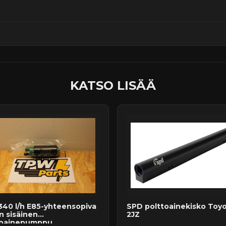
ssä
KATSO LISÄÄ
340 l/h E85-yhteensopiva
SPD polttoainekisko Toy
n sisäinen
2JZ
oainepumppu ...