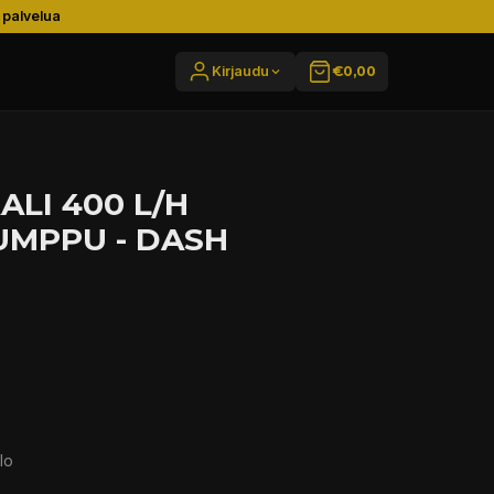
 palvelua
Kirjaudu
€0,00
LI 400 L/H
UMPPU - DASH
lo