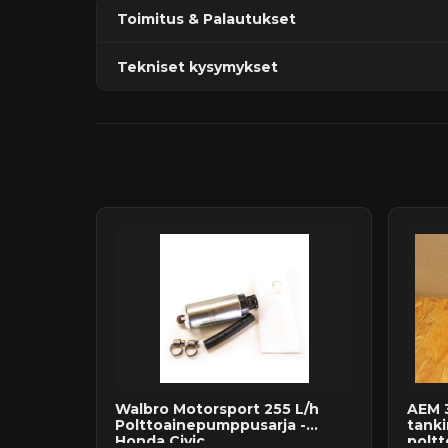
Toimitus & Palautukset
Tekniset kysymykset
Kaupan sijainnissa olevat tuotteet 1–3 arkipäivä
Päävaraston tuotteet 7 arkipäivässä
Sähköposti:
asiakaspalvelu@tpwparts.com
Jälkitoimitustuotteet noin 20 arkipäivässä
Puhelin:
+358 449011828
Ilmainen toimitus yli 300 € tilauksiin
14 päivän palautusoikeus
Walbro Motorsport 255 L/h
AEM 
Polttoainepumppusarja -
tanki
Honda Civic ...
poltt