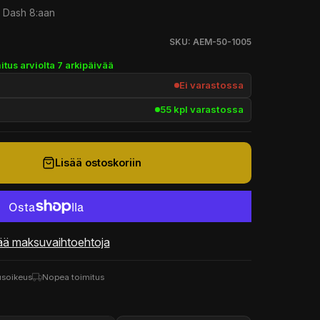
a Dash 8:aan
SKU: AEM-50-1005
itus arviolta 7 arkipäivää
Ei varastossa
55 kpl varastossa
Lisää ostoskoriin
ää maksuvaihtoehtoja
usoikeus
Nopea toimitus