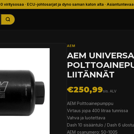
00 viritysosaa · ECU-johtosarjat ja dyno saman katon alta · Asiantuntevaa
AEM
AEM UNIVERSAA
POLTTOAINEP
LIITÄNNÄT
€250,99
sis. ALV
AEM Polttoainepumppu
Virtaus jopa 400 litraa tunnissa
Vahva ja luotettava
Dash 10 sisääntulo / Dash 6 ulostu
AEM osanumero: 50-1005