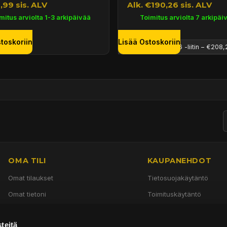
,99 sis. ALV
Alk. €190,26 sis. ALV
mitus arviolta 1-3 arkipäivää
Toimitus arviolta 7 arkipäi
toskoriin
Lisää Ostoskoriin
OMA TILI
KAUPANEHDOT
Omat tilaukset
Tietosuojakäytäntö
Omat tietoni
Toimituskäytäntö
Käyttöehdot
teitä
Palautuskäytäntö