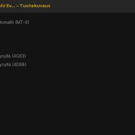
hi Ev... – Tuotekuvaus
omallit (MT-6)
ynyllä (4G63)
ynyllä (4D68)