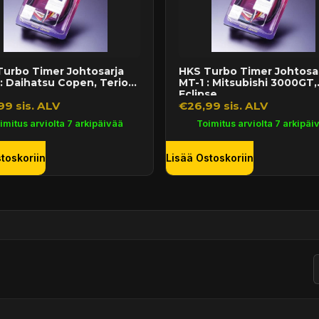
urbo Timer Johtosarja
HKS Turbo Timer Johtosa
: Daihatsu Copen, Terios,
MT-1 : Mitsubishi 3000GT,
..
Eclipse, ...
99 sis. ALV
€26,99 sis. ALV
imitus arviolta 7 arkipäivää
Toimitus arviolta 7 arkipäi
toskoriin
Lisää Ostoskoriin