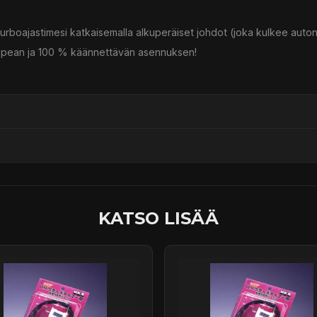
turboajastimesi katkaisemalla alkuperäiset johdot (joka kulkee auton 
 nopean ja 100 % käännettävän asennuksen!
ssä
KATSO LISÄÄ