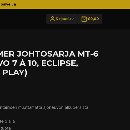
 palvelua
Kirjaudu
€0,00
MER JOHTOSARJA MT-6
VO 7 À 10, ECLIPSE,
& PLAY)
entamisen muuttamatta ajoneuvon alkuperäistä
elo alla
-tuote