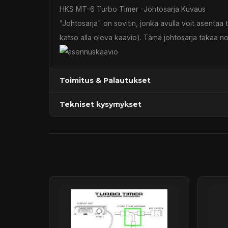
HKS MT-6 Turbo Timer -Johtosarja Kuvaus
"Johtosarja" on sovitin, jonka avulla voit asentaa 
katso alla oleva kaavio). Tämä johtosarja takaa
Toimitus & Palautukset
Tekniset kysymykset
Kaupan sijainnissa olevat tuotteet 1–3 arkipäivä
Päävaraston tuotteet 7 arkipäivässä
Sähköposti:
asiakaspalvelu@tpwparts.com
Jälkitoimitustuotteet noin 20 arkipäivässä
Puhelin:
+358 449011828
Ilmainen toimitus yli 300 € tilauksiin
14 päivän palautusoikeus