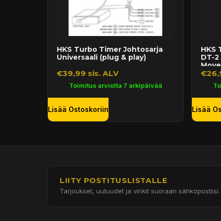
HKS Turbo Timer Johtosarja
HKS T
Universaali (plug & play)
DT-2 
Move.
€39,99 sis. ALV
€26,
Toimitus arviolta 7 arkipäivää
To
Lisää Ostoskoriin
Lisää Os
LIITY POSTITUSLISTALLE
Tarjoukset, uutuudet ja vinkit suoraan sähköpostiisi.