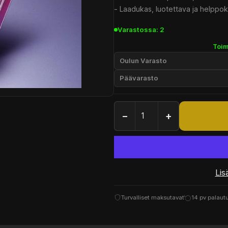
- Laadukas, luotettava ja helppo
Varastossa: 2
Toim
Oulun Varasto
Päävarasto
−
+
Lis
Turvalliset maksutavat
14 pv palaut