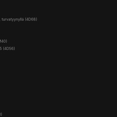
 turvatyynyllä (4D68)
M40)
D5 (4D56)
3)