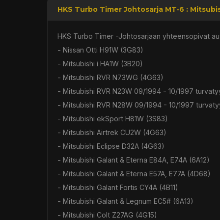
HKS Turbo Timer Johtosarja MT-6 : Mitsubis
HKS Turbo Timer -Johtosarjaan yhteensopivat aut
- Nissan Otti H91W (3G83)
- Mitsubishi i HA1W (3B20)
- Mitsubishi RVR N73WG (4G63)
- Mitsubishi RVR N23W 09/1994 - 10/1997 turvaty
- Mitsubishi RVR N28W 09/1994 - 10/1997 turvaty
- Mitsubishi ekSport H81W (3S83)
- Mitsubishi Airtrek CU2W (4G63)
- Mitsubishi Eclipse D32A (4G63)
- Mitsubishi Galant & Eterna E84A, E74A (6A12)
- Mitsubishi Galant & Eterna E57A, E77A (4D68)
- Mitsubishi Galant Fortis CY4A (4B11)
- Mitsubishi Galant & Legnum EC5# (6A13)
- Mitsubishi Colt Z27AG (4G15)