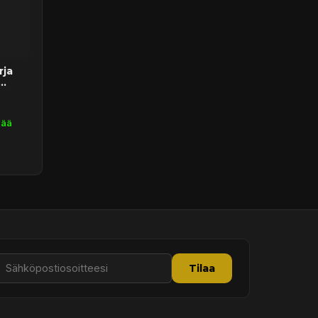
rja
vää
Tilaa