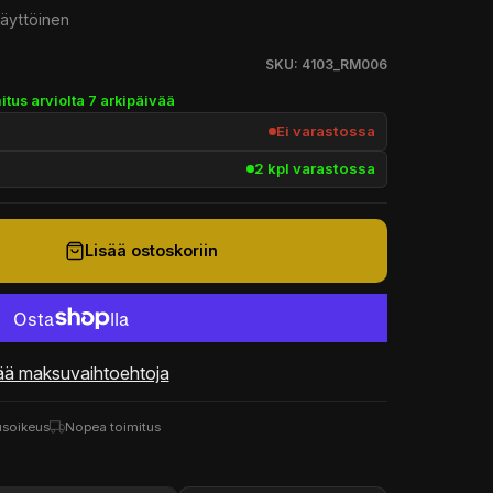
käyttöinen
SKU: 4103_RM006
itus arviolta 7 arkipäivää
Ei varastossa
2 kpl varastossa
Lisää ostoskoriin
ää maksuvaihtoehtoja
usoikeus
Nopea toimitus