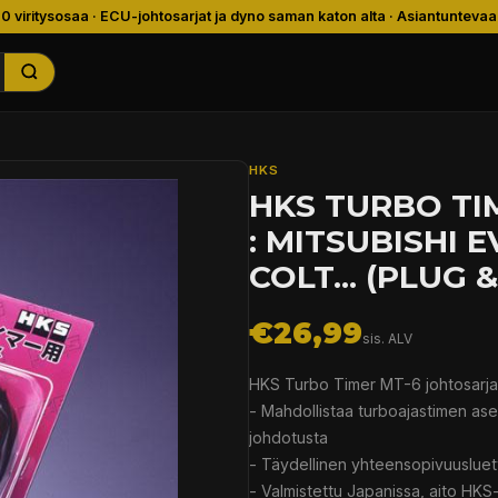
00 viritysosaa · ECU-johtosarjat ja dyno saman katon alta · Asiantuntevaa
HKS
HKS TURBO TI
: MITSUBISHI E
COLT... (PLUG 
€26,99
sis. ALV
HKS Turbo Timer MT-6 johtosarja
- Mahdollistaa turboajastimen as
johdotusta
- Täydellinen yhteensopivuusluett
- Valmistettu Japanissa, aito HKS