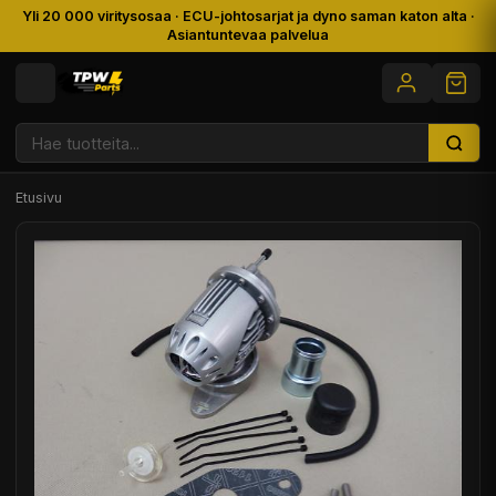
Yli 20 000 viritysosaa · ECU-johtosarjat ja dyno saman katon alta ·
Asiantuntevaa palvelua
Etusivu