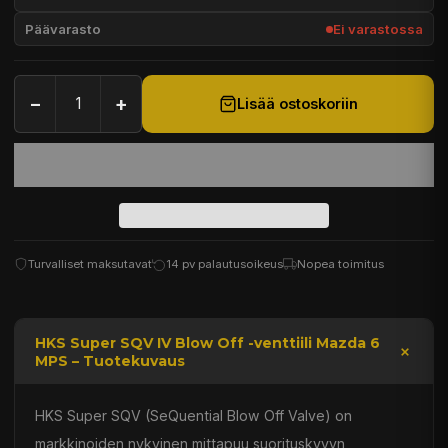
Päävarasto
Ei varastossa
−
+
Lisää ostoskoriin
Turvalliset maksutavat
14 pv palautusoikeus
Nopea toimitus
HKS Super SQV IV Blow Off -venttiili Mazda 6
MPS – Tuotekuvaus
HKS Super SQV (SeQuential Blow Off Valve) on
markkinoiden nykyinen mittapuu suorituskyvyn,