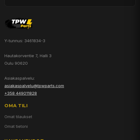
Y-tunnus: 3461834-3
Hautakorventie 7, Halli 3
Oulu 90620
Asiakaspalvelu:
asiakaspalvelu@tpwparts.com
+358 449011828
OMA TILI
Omat tilaukset
Omat tietoni