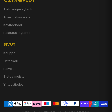
KAUPANEHDOT
Tietosuojakäytäntö
Toimituskäytäntö
Käyttöehdot
Palautuskäytäntö
SIVUT
Kauppa
Ostoskori
Palvelut
Tietoa meistä
Yhteystiedot