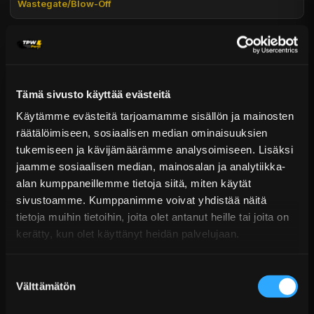
Päävaraston tuotteet 7 arkipäivässä
Wastegate/Blow-Off
Sähköposti:
asiakaspalvelu@tpwparts.com
Jälkitoimitustuotteet noin 20 arkipäivässä
Puhelin:
+358 449011828
Ilmainen toimitus yli 300 € tilauksiin
14 päivän palautusoikeus
KATSO LISÄÄ
Tämä sivusto käyttää evästeitä
Käytämme evästeitä tarjoamamme sisällön ja mainosten
räätälöimiseen, sosiaalisen median ominaisuuksien
tukemiseen ja kävijämäärämme analysoimiseen. Lisäksi
jaamme sosiaalisen median, mainosalan ja analytiikka-
alan kumppaneillemme tietoja siitä, miten käytät
sivustoamme. Kumppanimme voivat yhdistää näitä
tietoja muihin tietoihin, joita olet antanut heille tai joita on
kerätty, kun olet käyttänyt heidän palvelujaan.
2,5″ Ahtoputkisarja
Suostumuksen
€187,99 sis. ALV
Välttämätön
valinta
Toimitus arviolta 7 arkipäivää