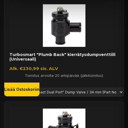
Turbosmart "Plumb Back" kierrätysdumpventtiili
(Universaali)
Alk. €230,99 sis. ALV
Toimitus arviolta 20 arkipäivää (jälkitoimitus)
Lisää Ostoskoriin