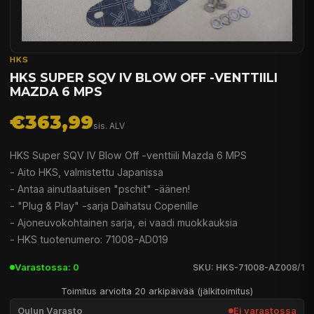
HKS
HKS SUPER SQV IV BLOW OFF -VENTTIILI
MAZDA 6 MPS
€363,99
sis. ALV
HKS Super SQV IV Blow Off -venttiili Mazda 6 MPS
- Aito HKS, valmistettu Japanissa
- Antaa ainutlaatuisen "pschit" -äänen!
- "Plug & Play" -sarja Daihatsu Copenille
- Ajoneuvokohtainen sarja, ei vaadi muokkauksia
- HKS tuotenumero: 71008-AD019
Varastossa: 0
SKU: HKS-71008-AZ008/1
Toimitus arviolta 20 arkipäivää (jälkitoimitus)
Oulun Varasto
Ei varastossa