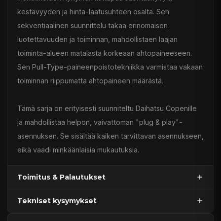
kestävyyden ja hinta-laatusuhteen osalta. Sen
sekventiaalinen suunnittelu takaa erinomaisen
luotettavuuden ja toiminnan, mahdollistaen laajan
toiminta-alueen matalasta korkeaan ahtopaineeseen.
Sen Pull-Type-paineenpoistotekniikka varmistaa vakaan
toiminnan riippumatta ahtopaineen määrästä.
Tämä sarja on erityisesti suunniteltu Daihatsu Copenille
ja mahdollistaa helpon, vaivattoman "plug & play"-
asennuksen. Se sisältää kaiken tarvittavan asennukseen,
eikä vaadi minkäänlaisia mukautuksia.
Toimitus & Palautukset
Tekniset kysymykset
Kaupan sijainnissa olevat tuotteet 1–3 arkipäivässä