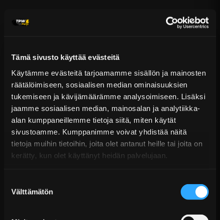
Puhelin:
+358 449011828
Ilmainen toimitus yli 300 € tilauksiin
14 päivän palautusoikeus
KATSO LISÄÄ
Tämä sivusto käyttää evästeitä
Käytämme evästeitä tarjoamamme sisällön ja mainosten
räätälöimiseen, sosiaalisen median ominaisuuksien
tukemiseen ja kävijämäärämme analysoimiseen. Lisäksi
jaamme sosiaalisen median, mainosalan ja analytiikka-
alan kumppaneillemme tietoja siitä, miten käytät
sivustoamme. Kumppanimme voivat yhdistää näitä
tietoja muihin tietoihin, joita olet antanut heille tai joita on
kerätty, kun olet käyttänyt heidän palvelujaan.
Performance jousitettu sintterikytkinlevy BMW
240 mm Stage 3
€219,99 sis. ALV
Suostumuksen
Välttämätön
valinta
Ei varastossa
Lisää Ostoskoriin