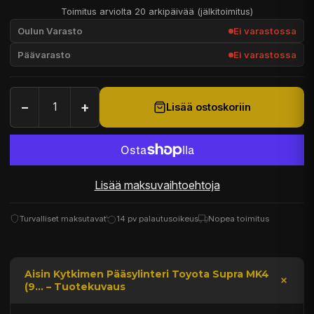
Toimitus arviolta 20 arkipäivää (jälkitoimitus)
Oulun Varasto
Ei varastossa
Päävarasto
Ei varastossa
−
+
Lisää ostoskoriin
Lisää maksuvaihtoehtoja
Turvalliset maksutavat
14 pv palautusoikeus
Nopea toimitus
Aisin Kytkimen Pääsylinteri Toyota Supra MK4
(9... – Tuotekuvaus