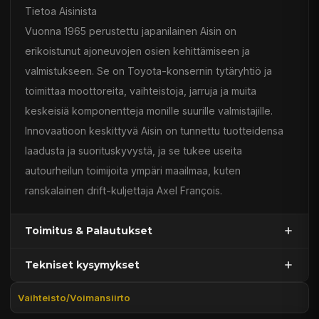
Tietoa Aisinista
Vuonna 1965 perustettu japanilainen Aisin on
erikoistunut ajoneuvojen osien kehittämiseen ja
valmistukseen. Se on Toyota-konsernin tytäryhtiö ja
toimittaa moottoreita, vaihteistoja, jarruja ja muita
keskeisiä komponentteja monille suurille valmistajille.
Innovaatioon keskittyvä Aisin on tunnettu tuotteidensa
laadusta ja suorituskyvystä, ja se tukee useita
autourheilun toimijoita ympäri maailmaa, kuten
ranskalainen drift-kuljettaja Axel François.
Toimitus & Palautukset
Tekniset kysymykset
Kaupan sijainnissa olevat tuotteet 1–3 arkipäivässä
Päävaraston tuotteet 7 arkipäivässä
Vaihteisto/Voimansiirto
Sähköposti:
asiakaspalvelu@tpwparts.com
Jälkitoimitustuotteet noin 20 arkipäivässä