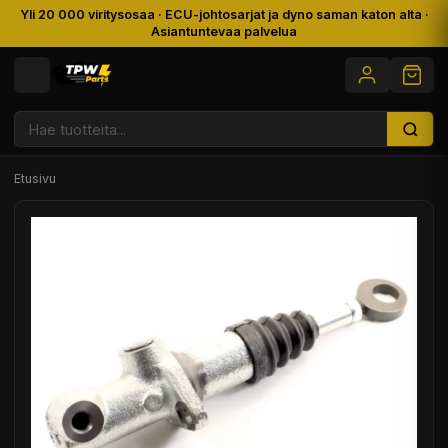
Yli 20 000 viritysosaa · ECU-johtosarjat ja dyno saman katon alta ·
Asiantuntevaa palvelua
Etusivu