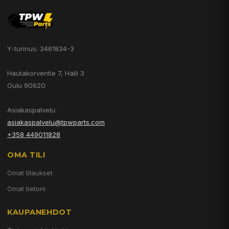
Y-tunnus: 3461834-3
Hautakorventie 7, Halli 3
Oulu 90620
Asiakaspalvelu:
asiakaspalvelu@tpwparts.com
+358 449011828
OMA TILI
Omat tilaukset
Omat tietoni
KAUPANEHDOT