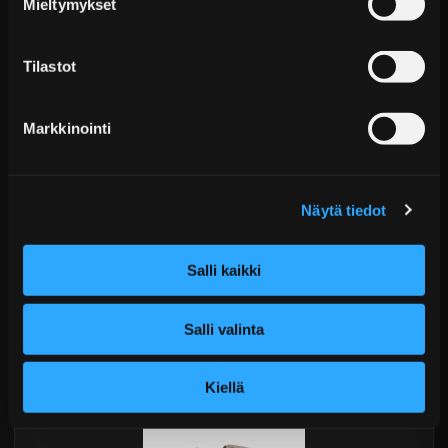
Mieltymykset
Tilastot
Markkinointi
Näytä tiedot
Performance jousitettu sintterikytkinlevy BMW
240 mm Stage 3
Salli kaikki
€219,99 sis. ALV
Ei varastossa
Salli valinta
Lisää Ostoskoriin
Kiellä