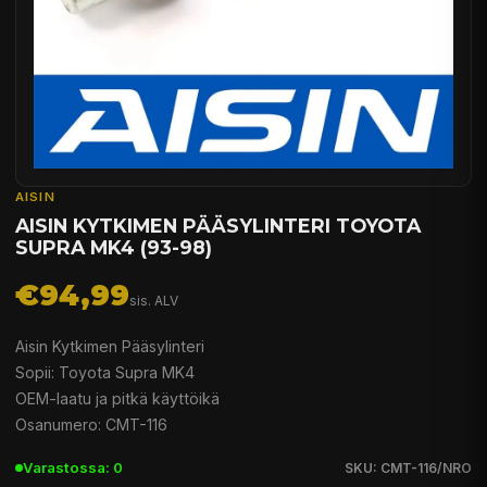
AISIN
AISIN KYTKIMEN PÄÄSYLINTERI TOYOTA
SUPRA MK4 (93-98)
€94,99
sis. ALV
Aisin Kytkimen Pääsylinteri
Sopii: Toyota Supra MK4
OEM-laatu ja pitkä käyttöikä
Osanumero: CMT-116
Varastossa: 0
SKU: CMT-116/NRO