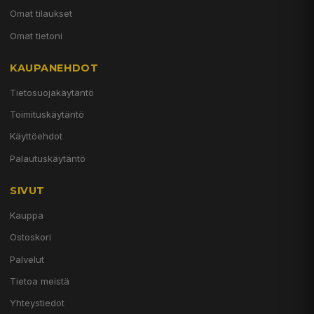
Omat tilaukset
Omat tietoni
KAUPANEHDOT
Tietosuojakäytäntö
Toimituskäytäntö
Käyttöehdot
Palautuskäytäntö
SIVUT
Kauppa
Ostoskori
Palvelut
Tietoa meistä
Yhteystiedot