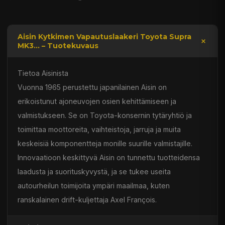
Aisin Kytkimen Vapautuslaakeri Toyota Supra
MK3... – Tuotekuvaus
Tietoa Aisinista
Vuonna 1965 perustettu japanilainen Aisin on
erikoistunut ajoneuvojen osien kehittämiseen ja
valmistukseen. Se on Toyota-konsernin tytäryhtiö ja
toimittaa moottoreita, vaihteistoja, jarruja ja muita
keskeisiä komponentteja monille suurille valmistajille.
Innovaatioon keskittyvä Aisin on tunnettu tuotteidensa
laadusta ja suorituskyvystä, ja se tukee useita
autourheilun toimijoita ympäri maailmaa, kuten
ranskalainen drift-kuljettaja Axel François.