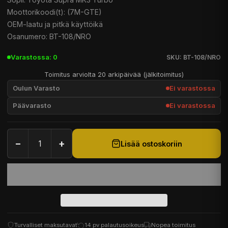
Moottorikoodi(t): (7M-GTE)
OEM-laatu ja pitkä käyttöikä
Osanumero: BT-108/NRO
Varastossa: 0
SKU: BT-108/NRO
Toimitus arviolta 20 arkipäivää (jälkitoimitus)
Oulun Varasto
Ei varastossa
Päävarasto
Ei varastossa
−
+
Lisää ostoskoriin
Turvalliset maksutavat
14 pv palautusoikeus
Nopea toimitus