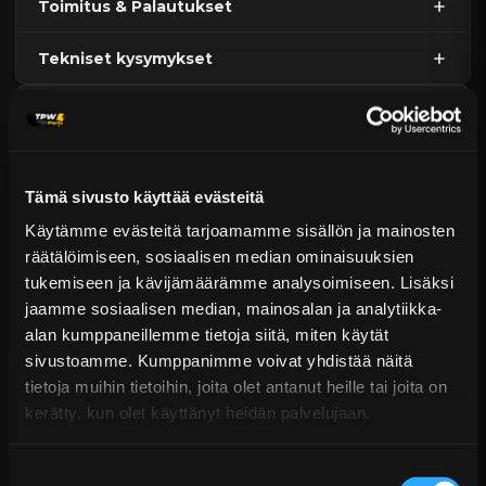
Toimitus & Palautukset
Tekniset kysymykset
Kaupan sijainnissa olevat tuotteet 1–3 arkipäivässä
Päävaraston tuotteet 7 arkipäivässä
Vaihteisto/Voimansiirto
Sähköposti:
asiakaspalvelu@tpwparts.com
Jälkitoimitustuotteet noin 20 arkipäivässä
Puhelin:
+358 449011828
Ilmainen toimitus yli 300 € tilauksiin
Tämä sivusto käyttää evästeitä
14 päivän palautusoikeus
KATSO LISÄÄ
Käytämme evästeitä tarjoamamme sisällön ja mainosten
räätälöimiseen, sosiaalisen median ominaisuuksien
tukemiseen ja kävijämäärämme analysoimiseen. Lisäksi
jaamme sosiaalisen median, mainosalan ja analytiikka-
alan kumppaneillemme tietoja siitä, miten käytät
sivustoamme. Kumppanimme voivat yhdistää näitä
tietoja muihin tietoihin, joita olet antanut heille tai joita on
kerätty, kun olet käyttänyt heidän palvelujaan.
Suostumuksen