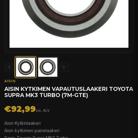
AISIN
AISIN KYTKIMEN VAPAUTUSLAAKERI TOYOTA
SUPRA MK3 TURBO (7M-GTE)
€92,99
sis. ALV
Aisin Kytkinlaakeri
Aisin kytkimen painelaakeri
Sopii: Toyota Supra MK3 Turbo