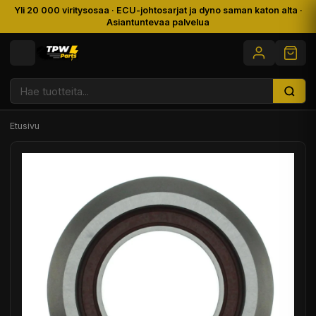
Yli 20 000 viritysosaa · ECU-johtosarjat ja dyno saman katon alta ·
Asiantuntevaa palvelua
Etusivu