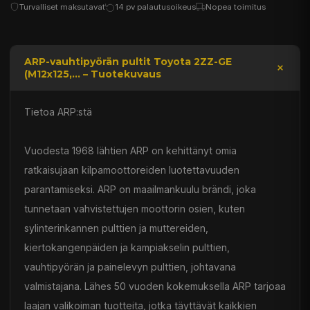
Turvalliset maksutavat
14 pv palautusoikeus
Nopea toimitus
ARP-vauhtipyörän pultit Toyota 2ZZ-GE
(M12x125,... – Tuotekuvaus
Tietoa ARP:stä
Vuodesta 1968 lähtien ARP on kehittänyt omia
ratkaisujaan kilpamoottoreiden luotettavuuden
parantamiseksi. ARP on maailmankuulu brändi, joka
tunnetaan vahvistettujen moottorin osien, kuten
sylinterinkannen pulttien ja muttereiden,
kiertokangenpäiden ja kampiakselin pulttien,
vauhtipyörän ja painelevyn pulttien, johtavana
valmistajana. Lähes 50 vuoden kokemuksella ARP tarjoaa
laajan valikoiman tuotteita, jotka täyttävät kaikkien