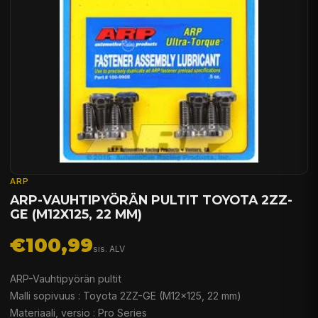
ARP
ARP-VAUHTIPYÖRÄN PULTIT TOYOTA 2ZZ-
GE (M12X125, 22 MM)
€100,99
sis. ALV
ARP-Vauhtipyörän pultit
Malli sopivuus : Toyota 2ZZ-GE (M12x125, 22 mm)
Materiaali, versio : Pro Series