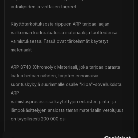
autoilijoiden ja virittäjien tarpeet.
Käyttötarkoituksesta riippuen ARP tarjoaa laajan
valikoiman korkealaatuisia materiaaleja tuotteidensa
valmistuksessa. Tässä ovat tärkeimmät käytetyt
materiaalit:
ARP 8740 (Chromoly): Materiaali, joka tarjoaa parasta
laatua hintaan nähden, tarjoten erinomaisia
suorituskykyjä suurimmalle osalle "kilpa"-sovelluksista.
ARP
valmistusprosessissa käytettyjen erilaisten pinta- ja
lämpökäsittelyjen ansiosta tämän materiaalin vetolujuus
on tyypillisesti 200 000 psi.
ARP 2000: Valmistettu korkealaatuisesta