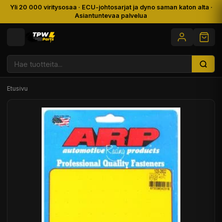
Yli 20 000 viritysosaa · ECU-johtosarjat ja dyno saman katon alta ·
Asiantuntevaa palvelua
Etusivu