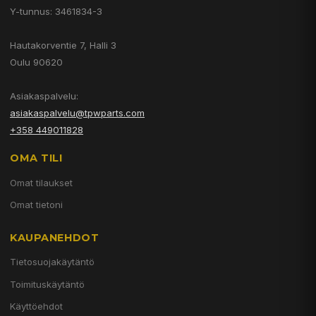
Y-tunnus: 3461834-3
Hautakorventie 7, Halli 3
Oulu 90620
Asiakaspalvelu:
asiakaspalvelu@tpwparts.com
+358 449011828
OMA TILI
Omat tilaukset
Omat tietoni
KAUPANEHDOT
Tietosuojakäytäntö
Toimituskäytäntö
Käyttöehdot