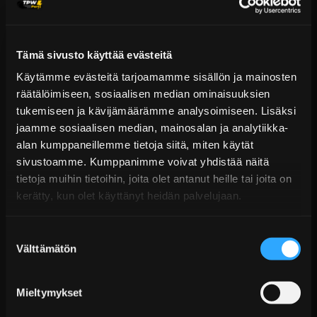
terässeoksesta, joka on erityisesti optimoitu tarjoamaan
parempaa kestävyyttä verrattuna 8740-malliin,
Tämä sivusto käyttää evästeitä
vetolujuuden ollessa jopa 220 000 psi. ARP 2000 -
materiaalia suositellaan usein moottoreille, joita
Käytämme evästeitä tarjoamamme sisällön ja mainosten
räätälöimiseen, sosiaalisen median ominaisuuksien
käytetään intensiivisissä lajeissa, kuten rata-ajoissa tai
tukemiseen ja kävijämäärämme analysoimiseen. Lisäksi
kiihdytyskisoissa.
jaamme sosiaalisen median, mainosalan ja analytiikka-
alan kumppaneillemme tietoja siitä, miten käytät
L19: Valmistettu "premium"-teräksestä, joka on saanut
sivustoamme. Kumppanimme voivat yhdistää näitä
lukuisia käsittelyjä, tarjoten huomattavasti enemmän
tietoja muihin tietoihin, joita olet antanut heille tai joita on
kestävyyttä kuin ARP 2000 (260 000 psi vetolujuus).
kerätty, kun olet käyttänyt heidän palvelujaan.
L19-materiaalia suositellaan tehokkaille moottoreille, joita
käytetään intensiivisissä lajeissa, kuten rata-ajoissa tai
Suostumuksen
Välttämätön
valinta
kiihdytyskisoissa. Toisin kuin ARP 2000 ja 8740, L19
valmistusmateriaali ei ole ruostumaton ja vaatii tiettyjä
Mieltymykset
varotoimenpiteitä käytössä.