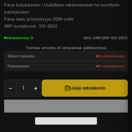
Paras korjaukseen / Uudelleen rakennukseen tai moottorin
päivitykseen
Paras laatu ja kestävyys OEM-osille
ARP-tuotekoodi : 103-2802
Varastossa: 0
SKU: ARP/359-103-2802
Toimitus arviolta 20 arkipäivää (jälkitoimitus)
Oulun Varasto
Ei varastossa
Päävarasto
Ei varastossa
−
+
Lisää ostoskoriin