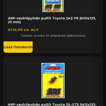
ARP-vauhtipyörän pultit Toyota 2AZ-FE (M10x125,
25 mm)
€119,99 sis. ALV
Toimitus arviolta 20 arkipäivää (jälkitoimitus)
Lisää Ostoskoriin
ARP-vauhtipyörän pultit Toyota 3S-GTE (M12x125,