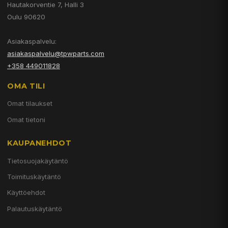
Hautakorventie 7, Halli 3
Oulu 90620
Asiakaspalvelu:
asiakaspalvelu@tpwparts.com
+358 449011828
OMA TILI
Omat tilaukset
Omat tietoni
KAUPANEHDOT
Tietosuojakäytäntö
Toimituskäytäntö
Käyttöehdot
Palautuskäytäntö