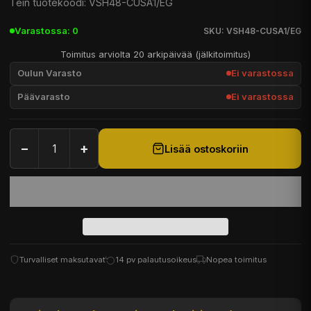
Tein tuotekoodi: VSH48-CUSA1/EG
Varastossa: 0
SKU: VSH48-CUSA1/EG
Toimitus arviolta 20 arkipäivää (jälkitoimitus)
Oulun Varasto
Ei varastossa
Päävarasto
Ei varastossa
−
+
Lisää ostoskoriin
Turvalliset maksutavat
14 pv palautusoikeus
Nopea toimitus