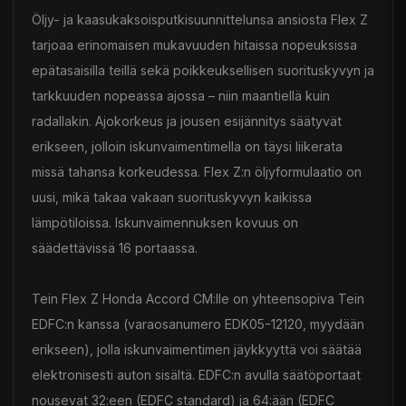
Öljy- ja kaasukaksoisputkisuunnittelunsa ansiosta Flex Z
tarjoaa erinomaisen mukavuuden hitaissa nopeuksissa
epätasaisilla teillä sekä poikkeuksellisen suorituskyvyn ja
tarkkuuden nopeassa ajossa – niin maantiellä kuin
radallakin. Ajokorkeus ja jousen esijännitys säätyvät
erikseen, jolloin iskunvaimentimella on täysi liikerata
missä tahansa korkeudessa. Flex Z:n öljyformulaatio on
uusi, mikä takaa vakaan suorituskyvyn kaikissa
lämpötiloissa. Iskunvaimennuksen kovuus on
säädettävissä 16 portaassa.
Tein Flex Z Honda Accord CM:lle on yhteensopiva Tein
EDFC:n kanssa (varaosanumero EDK05-12120, myydään
erikseen), jolla iskunvaimentimen jäykkyyttä voi säätää
elektronisesti auton sisältä. EDFC:n avulla säätöportaat
nousevat 32:een (EDFC standard) ja 64:ään (EDFC