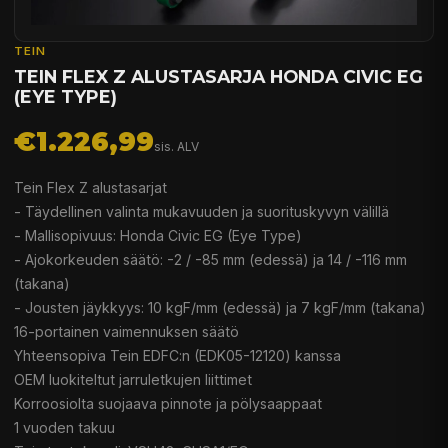
TEIN
TEIN FLEX Z ALUSTASARJA HONDA CIVIC EG
(EYE TYPE)
€1.226,99
sis. ALV
Tein Flex Z alustasarjat
- Täydellinen valinta mukavuuden ja suorituskyvyn välillä
- Mallisopivuus: Honda Civic EG (Eye Type)
- Ajokorkeuden säätö: -2 / -85 mm (edessä) ja 14 / -116 mm
(takana)
- Jousten jäykkyys: 10 kgF/mm (edessä) ja 7 kgF/mm (takana)
16-portainen vaimennuksen säätö
Yhteensopiva Tein EDFC:n (EDK05-12120) kanssa
OEM luokiteltut jarruletkujen liittimet
Korroosiolta suojaava pinnote ja pölysaappaat
1 vuoden takuu