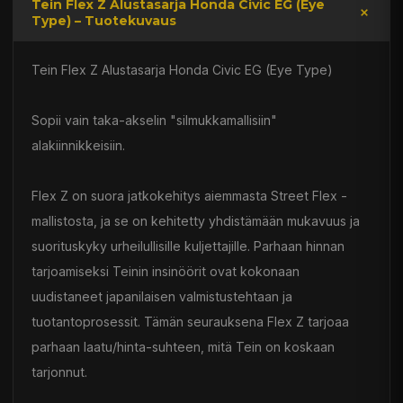
Tein Flex Z Alustasarja Honda Civic EG (Eye
Type) – Tuotekuvaus
Tein Flex Z Alustasarja Honda Civic EG (Eye Type)
Sopii vain taka-akselin "silmukkamallisiin"
alakiinnikkeisiin.
Flex Z on suora jatkokehitys aiemmasta Street Flex -
mallistosta, ja se on kehitetty yhdistämään mukavuus ja
suorituskyky urheilullisille kuljettajille. Parhaan hinnan
tarjoamiseksi Teinin insinöörit ovat kokonaan
uudistaneet japanilaisen valmistustehtaan ja
tuotantoprosessit. Tämän seurauksena Flex Z tarjoaa
parhaan laatu/hinta-suhteen, mitä Tein on koskaan
tarjonnut.