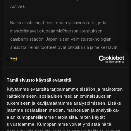
Active).
Nämä alustasarjat toimitetaan yläkiinnikkeillä, jotka
mahdollistavat etupään McPherson-jousituksen
camberin säädön. Japanilaisen valmistusteknologian
ansiosta Teinin tuotteet ovat pitkäikäisiä ja ne kestävät
hyvin korroosiota, pölyä sekä lämpötilan vaihteluita.
Tuotteilla on myös 1 vuoden takuu.
Tämä sivusto käyttää evästeitä
Tein Flex Z -alustasarjoissa on tehtaalta lähtien suljettu
iskunvaimennin. Vaihto onnistuu vain koko
Käytämme evästeitä tarjoamamme sisällön ja mainosten
räätälöimiseen, sosiaalisen median ominaisuuksien
iskunvaimenninyksikön vaihtamisella, mikä on edullista ja
tukemiseen ja kävijämäärämme analysoimiseen. Lisäksi
nopeaa.
jaamme sosiaalisen median, mainosalan ja analytiikka-
Tein Flex A -mallissa sen sijaan on täysin uudelleen
alan kumppaneillemme tietoja siitä, miten käytät
rakennettava iskunvaimennin. Uudelleenrakennus- ja
sivustoamme. Kumppanimme voivat yhdistää näitä
huoltopalvelu on saatavilla Teiniltä.