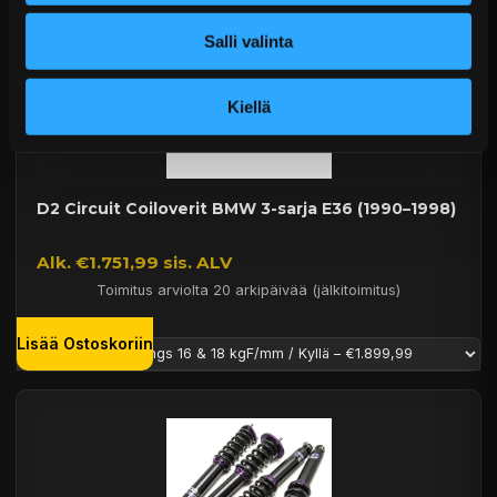
Salli valinta
Kiellä
D2 Circuit Coiloverit BMW 3-sarja E36 (1990–1998)
Alk. €1.751,99 sis. ALV
Toimitus arviolta 20 arkipäivää (jälkitoimitus)
Lisää Ostoskoriin