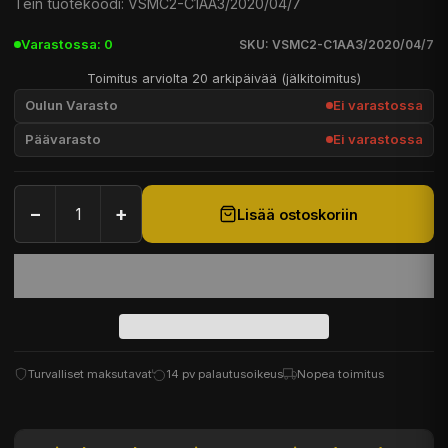
Tein tuotekoodi: VSMC2-C1AA3/2020/04/7
Varastossa: 0
SKU: VSMC2-C1AA3/2020/04/7
Toimitus arviolta 20 arkipäivää (jälkitoimitus)
Oulun Varasto
Ei varastossa
Päävarasto
Ei varastossa
−
+
Lisää ostoskoriin
Turvalliset maksutavat
14 pv palautusoikeus
Nopea toimitus