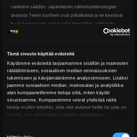
camberin säädön. Japanilaisen valmistusteknologian
ansiosta Teinin tuotteet ovat pitkäikäisiä ja ne kestävät
hyvin korroosiota, pölyä sekä lämpötilan vaihteluita.
Tuotteilla on myös 1 vuoden takuu.
Tein Flex Z -alustasarjoissa on tehtaalta lähtien suljettu
Tämä sivusto käyttää evästeitä
iskunvaimennin. Vaihto onnistuu vain koko
Käytämme evästeitä tarjoamamme sisällön ja mainosten
iskunvaimenninyksikön vaihtamisella, mikä on edullista ja
räätälöimiseen, sosiaalisen median ominaisuuksien
nopeaa.
tukemiseen ja kävijämäärämme analysoimiseen. Lisäksi
Tein Flex A -mallissa sen sijaan on täysin uudelleen
jaamme sosiaalisen median, mainosalan ja analytiikka-
rakennettava iskunvaimennin. Uudelleenrakennus- ja
alan kumppaneillemme tietoja siitä, miten käytät
sivustoamme. Kumppanimme voivat yhdistää näitä
huoltopalvelu on saatavilla Teiniltä.
tietoja muihin tietoihin, joita olet antanut heille tai joita on
Sekä Tein Flex Z että Flex A -mallien takuuaika on 1
kerätty, kun olet käyttänyt heidän palvelujaan.
vuosi.
Suostumuksen
Toimitus & Palautukset