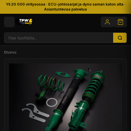
Yli 20 000 viritysosaa · ECU-johtosarjat ja dyno saman katon alta ·
Asiantuntevaa palvelua
Etusivu