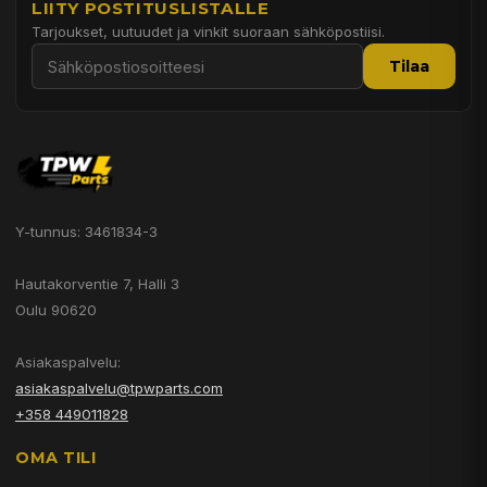
LIITY POSTITUSLISTALLE
Tarjoukset, uutuudet ja vinkit suoraan sähköpostiisi.
Tilaa
Y-tunnus: 3461834-3
Hautakorventie 7, Halli 3
Oulu 90620
Asiakaspalvelu:
asiakaspalvelu@tpwparts.com
+358 449011828
OMA TILI