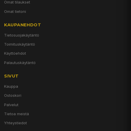
Omat tilaukset
Omat tietoni
KAUPANEHDOT
Tietosuojakäytäntö
Toimituskäytäntö
Käyttöehdot
Palautuskäytäntö
SIVUT
Kauppa
Ostoskori
Palvelut
Tietoa meistä
Yhteystiedot