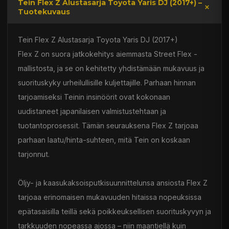
Tein Flex Z Alustasarja Toyota Yaris DJ (2017+) –
Tuotekuvaus
Tein Flex Z Alustasarja Toyota Yaris DJ (2017+)
Flex Z on suora jatkokehitys aiemmasta Street Flex -
mallistosta, ja se on kehitetty yhdistämään mukavuus ja
suorituskyky urheilullisille kuljettajille. Parhaan hinnan
tarjoamiseksi Teinin insinöörit ovat kokonaan
uudistaneet japanilaisen valmistustehtaan ja
tuotantoprosessit. Tämän seurauksena Flex Z tarjoaa
parhaan laatu/hinta-suhteen, mitä Tein on koskaan
tarjonnut.
Öljy- ja kaasukaksoisputkisuunnittelunsa ansiosta Flex Z
tarjoaa erinomaisen mukavuuden hitaissa nopeuksissa
epätasaisilla teillä sekä poikkeuksellisen suorituskyvyn ja
tarkkuuden nopeassa ajossa – niin maantiellä kuin