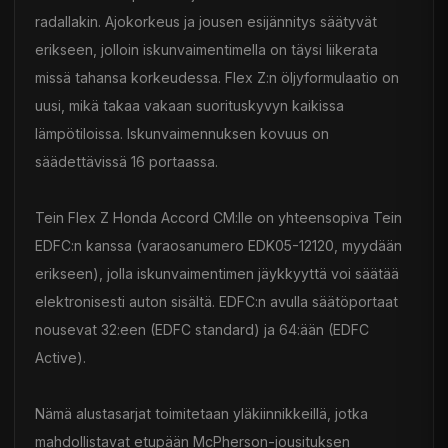
radallakin. Ajokorkeus ja jousen esijännitys säätyvät
erikseen, jolloin iskunvaimentimella on täysi liikerata
missä tahansa korkeudessa. Flex Z:n öljyformulaatio on
uusi, mikä takaa vakaan suorituskyvyn kaikissa
lämpötiloissa. Iskunvaimennuksen kovuus on
säädettävissä 16 portaassa.
Tein Flex Z Honda Accord CM:lle on yhteensopiva Tein
EDFC:n kanssa (varaosanumero EDK05-12120, myydään
erikseen), jolla iskunvaimentimen jäykkyyttä voi säätää
elektronisesti auton sisältä. EDFC:n avulla säätöportaat
nousevat 32:een (EDFC standard) ja 64:ään (EDFC
Active).
Nämä alustasarjat toimitetaan yläkiinnikkeillä, jotka
mahdollistavat etupään McPherson-jousituksen