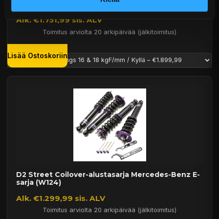
Alk. €1.751,99 sis. ALV
Toimitus arviolta 20 arkipäivää (jälkitoimitus)
Lisää Ostoskoriin
D2 Street Coilover-alustasarja Mercedes-Benz E-
sarja (W124)
Alk. €1.299,99 sis. ALV
Toimitus arviolta 20 arkipäivää (jälkitoimitus)