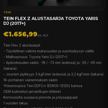
TEIN
TEIN FLEX Z ALUSTASARJA TOYOTA YARIS
DJ (2017+)
€1.656,99
sis. ALV
Tein Flex Z alustasarjat
- Täydellinen valinta mukavuuden ja suorituskyvyn välillä
- Mallisopivuus: Toyota Yaris DJ (2017+)
- Ajokorkeuden säätö: -18 / -72 mm (edessä) ja -26 / -65 mm
(takana)
- Jousten jäykkyys: 5 kgF/mm (edessä) ja 3,2 kgF/mm (takana)
16-portainen vaimennuksen säätö
Yhteensopiva Tein EDFC:n (EDK05-12120) kanssa
OEM luokiteltut jarruletkujen liittimet
Korroosiolta suojaava pinnote ja pölysaappaat
1 vuoden takuu