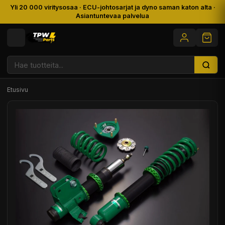
Yli 20 000 viritysosaa · ECU-johtosarjat ja dyno saman katon alta ·
Asiantuntevaa palvelua
Etusivu