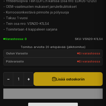
- Yhteensopiva Tein EDFC:n kanssa (osa nro: EDK05-12120)
- OEM-vaatimusten mukaiset jarruletkuliitokset
- Korroosionkestävä pinnoite ja pölysuoja
- Takuu: 1 vuosi
- Tein osa nro: VSN20-K1LS4
- Toimitetaan 4 kappaleen sarjana
Varastossa: 0
SKU: VSN20-K1LS4
Toimitus arviolta 20 arkipäivää (jälkitoimitus)
Oulun Varasto
Ei varastossa
Päävarasto
Ei varastossa
−
+
Lisää ostoskoriin