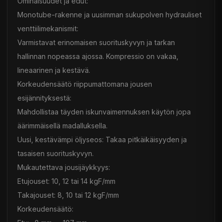
Ominaisuudet ja edut:
Monotube-rakenne ja uusimman sukupolven hydrauliset
venttiilimekanismit:
Varmistavat erinomaisen suorituskyvyn ja tarkan
hallinnan nopeassa ajossa. Kompressio on vakaa,
lineaarinen ja kestävä.
Korkeudensäätö riippumattomana jousen
esijännityksestä:
Mahdollistaa täyden iskunvaimennuksen käytön jopa
äärimmäisellä madalluksella.
Uusi, kestävämpi öljyseos: Takaa pitkäikäisyyden ja
tasaisen suorituskyvyn.
Mukautettava jousijäykkyys:
Etujouset: 10, 12 tai 14 kgF/mm
Takajouset: 8, 10 tai 12 kgF/mm
Korkeudensäätö: