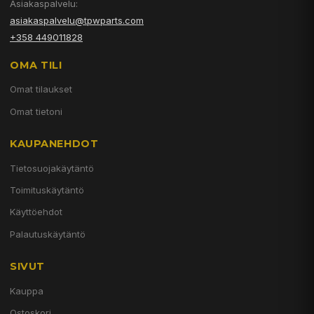
Asiakaspalvelu:
asiakaspalvelu@tpwparts.com
+358 449011828
OMA TILI
Omat tilaukset
Omat tietoni
KAUPANEHDOT
Tietosuojakäytäntö
Toimituskäytäntö
Käyttöehdot
Palautuskäytäntö
SIVUT
Kauppa
Ostoskori