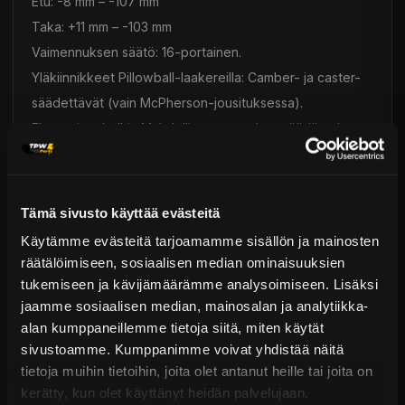
Etu: -8 mm – -107 mm
Taka: +11 mm – -103 mm
Vaimennuksen säätö: 16-portainen.
Yläkiinnikkeet Pillowball-laakereilla: Camber- ja caster-
säädettävät (vain McPherson-jousituksessa).
Eksentriset holkit: Mahdollistavat camber-säädön ala-
asennuksissa.
Asennus ja yhteensopivuus:
Helppo bolt-on-asennus: Ei vaadi lisäosia.
Tämä sivusto käyttää evästeitä
Täysin huollettavat vaimentimet: Tein tarjoaa kunnostus-
Käytämme evästeitä tarjoamamme sisällön ja mainosten
ja huoltopalveluita.
räätälöimiseen, sosiaalisen median ominaisuuksien
Yhteensopiva Tein EDFC:n kanssa:
tukemiseen ja kävijämäärämme analysoimiseen. Lisäksi
Osanumero: EDK05-12140 (myydään erikseen).
jaamme sosiaalisen median, mainosalan ja analytiikka-
alan kumppaneillemme tietoja siitä, miten käytät
EDFC-järjestelmällä säädöt kasvavat 32-portaisiksi
sivustoamme. Kumppanimme voivat yhdistää näitä
(EDFC Standard) ja 64-portaisiksi (EDFC Active).
tietoja muihin tietoihin, joita olet antanut heille tai joita on
Laatu ja kestävyys:
kerätty, kun olet käyttänyt heidän palvelujaan.