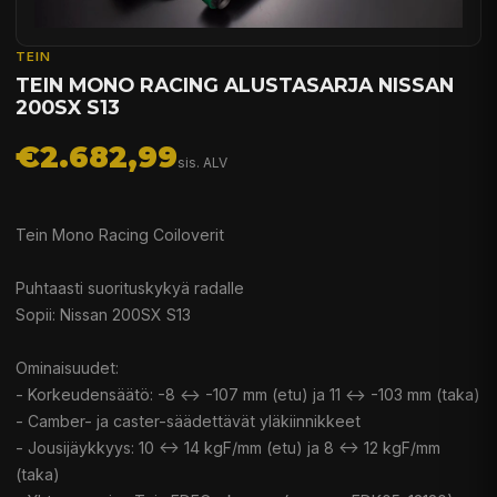
TEIN
TEIN MONO RACING ALUSTASARJA NISSAN
200SX S13
€2.682,99
sis. ALV
Tein Mono Racing Coiloverit
Puhtaasti suorituskykyä radalle
Sopii: Nissan 200SX S13
Ominaisuudet:
- Korkeudensäätö: -8 <-> -107 mm (etu) ja 11 <-> -103 mm (taka)
- Camber- ja caster-säädettävät yläkiinnikkeet
- Jousijäykkyys: 10 <-> 14 kgF/mm (etu) ja 8 <-> 12 kgF/mm
(taka)