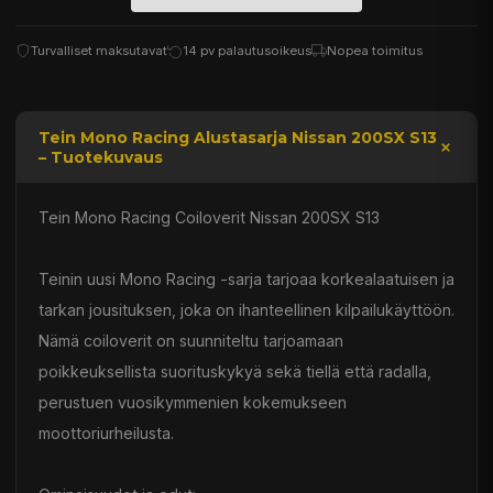
Turvalliset maksutavat
14 pv palautusoikeus
Nopea toimitus
Tein Mono Racing Alustasarja Nissan 200SX S13
– Tuotekuvaus
Tein Mono Racing Coiloverit Nissan 200SX S13
Teinin uusi Mono Racing -sarja tarjoaa korkealaatuisen ja
tarkan jousituksen, joka on ihanteellinen kilpailukäyttöön.
Nämä coiloverit on suunniteltu tarjoamaan
poikkeuksellista suorituskykyä sekä tiellä että radalla,
perustuen vuosikymmenien kokemukseen
moottoriurheilusta.