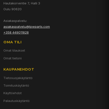
Hautakorventie 7, Halli 3
Oulu 90620
Asiakaspalvelu:
asiakaspalvelu@tpwparts.com
+358 449011828
OMA TILI
Omat tilaukset
Omat tietoni
KAUPANEHDOT
Tietosuojakäytäntö
Toimituskäytäntö
Käyttöehdot
Palautuskäytäntö