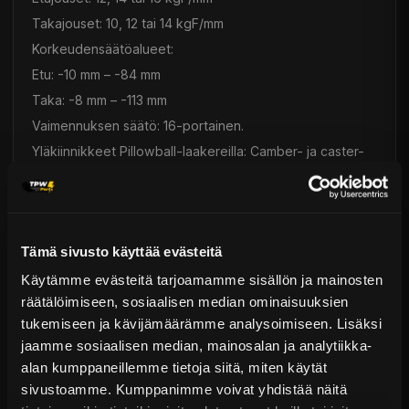
Takajouset: 10, 12 tai 14 kgF/mm
Korkeudensäätöalueet:
Etu: -10 mm – -84 mm
Taka: -8 mm – -113 mm
Vaimennuksen säätö: 16-portainen.
Yläkiinnikkeet Pillowball-laakereilla: Camber- ja caster-
säädettävät (vain McPherson-jousituksessa).
Eksentriset holkit: Mahdollistavat camber-säädön ala-
asennuksissa.
Tämä sivusto käyttää evästeitä
Asennus ja yhteensopivuus:
Helppo bolt-on-asennus: Ei vaadi lisäosia.
Käytämme evästeitä tarjoamamme sisällön ja mainosten
räätälöimiseen, sosiaalisen median ominaisuuksien
Täysin huollettavat vaimentimet: Tein tarjoaa kunnostus-
tukemiseen ja kävijämäärämme analysoimiseen. Lisäksi
ja huoltopalveluita.
jaamme sosiaalisen median, mainosalan ja analytiikka-
Yhteensopiva Tein EDFC:n kanssa:
alan kumppaneillemme tietoja siitä, miten käytät
Osanumero: EDK05-12140 (myydään erikseen).
sivustoamme. Kumppanimme voivat yhdistää näitä
EDFC-järjestelmällä säädöt kasvavat 32-portaisiksi