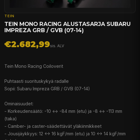
TEIN
TEIN MONO RACING ALUSTASARJA SUBARU
IMPREZA GRB / GVB (07-14)
€2.682,99
sis. ALV
Tein Mono Racing Coiloverit
Puhtaasti suorituskykyä radalle
Sopii: Subaru Impreza GRB / GVB (07-14)
Ominaisuudet:
- Korkeudensäätö: -10 <-> -84 mm (etu) ja -8 <-> -113 mm
(taka)
- Camber- ja caster-säädettävät yläkiinnikkeet
- Jousijäykkyys: 12 <-> 16 kgF/mm (etu) ja 10 <-> 14 kgF/mm