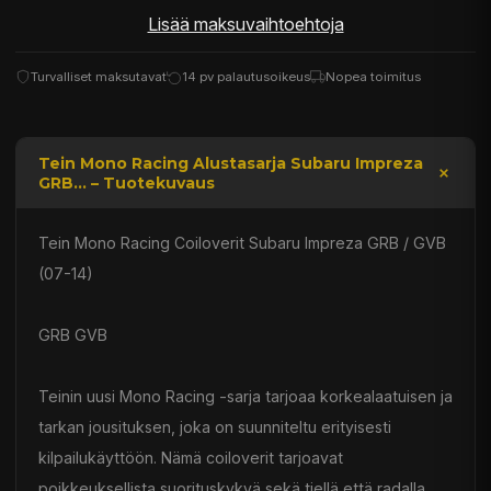
Lisää maksuvaihtoehtoja
Turvalliset maksutavat
14 pv palautusoikeus
Nopea toimitus
Tein Mono Racing Alustasarja Subaru Impreza
GRB... – Tuotekuvaus
Tein Mono Racing Coiloverit Subaru Impreza GRB / GVB
(07-14)
GRB GVB
Teinin uusi Mono Racing -sarja tarjoaa korkealaatuisen ja
tarkan jousituksen, joka on suunniteltu erityisesti
kilpailukäyttöön. Nämä coiloverit tarjoavat
poikkeuksellista suorituskykyä sekä tiellä että radalla,