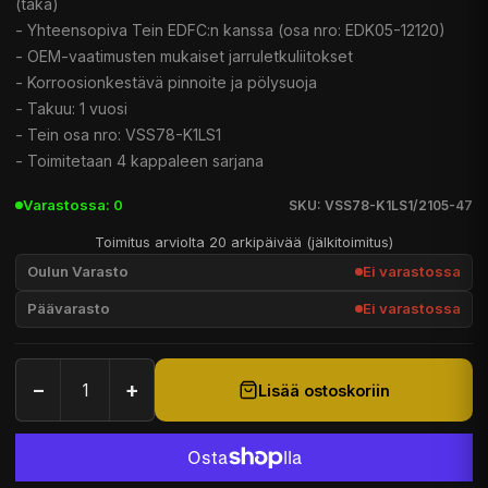
(taka)
- Yhteensopiva Tein EDFC:n kanssa (osa nro: EDK05-12120)
- OEM-vaatimusten mukaiset jarruletkuliitokset
- Korroosionkestävä pinnoite ja pölysuoja
- Takuu: 1 vuosi
- Tein osa nro: VSS78-K1LS1
- Toimitetaan 4 kappaleen sarjana
Varastossa: 0
SKU: VSS78-K1LS1/2105-47
Toimitus arviolta 20 arkipäivää (jälkitoimitus)
Oulun Varasto
Ei varastossa
Päävarasto
Ei varastossa
−
+
Lisää ostoskoriin