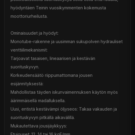
hyödyntäen Teinin vuosikymmenten kokemusta
moottoriurheilusta.
Ominaisuudet ja hyödyt:
Monotube-rakenne ja uusimman sukupolven hydrauliset
venttiilimekanismit:
Tarjoavat tasaisen, lineaarisen ja kestävän
suorituskyvyn.
Korkeudensäätö riippumattomana jousen
esijännityksestä:
Mahdollistaa täyden iskunvaimennuksen käytön myös
äärimmäisellä madalluksella.
Uusi, entistä kestävämpi öljyseos: Takaa vakauden ja
suorituskyvyn pitkällä aikavälillä.
Mukautettava jousijäykkyys:
Etujouset: 12, 14 tai 16 kgF/mm