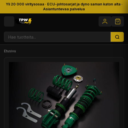
Yli 20 000 viritysosaa · ECU-johtosarjat ja dyno saman katon alta ·
Asiantuntevaa palvelua
Etusivu