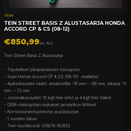
TEIN
TEIN STREET BASIS Z ALUSTASARJA HONDA
ACCORD CP & CS (08-12)
€850,99
sis. ALV
Tein Street Basis Z Alustasarja
- Täydelliset jokapäiväiseen katuajoon
- Sopii Honda Accord CP & CS (08–12) -malleihin
- Ajokorkeuden säätö: etuakselilla -16 mm – -98 mm, takana -11
mm – -72 mm
- Jousivakavuudet: 10 kgF/mm (etu) ja 4 kgF/mm (taka)
- OEM-määräysten mukaiset jarruletkun liittimet
- Korroosionestopinnoite ja pölysuojat
- 1 vuoden takuu
- Tein-tuotekoodi: GSB78-8USS2