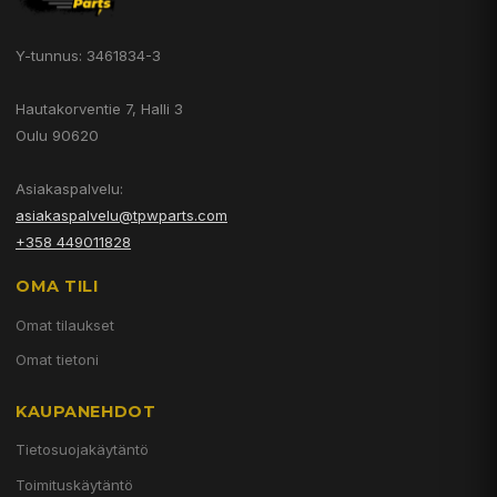
Y-tunnus: 3461834-3
Hautakorventie 7, Halli 3
Oulu 90620
Asiakaspalvelu:
asiakaspalvelu@tpwparts.com
+358 449011828
OMA TILI
Omat tilaukset
Omat tietoni
KAUPANEHDOT
Tietosuojakäytäntö
Toimituskäytäntö