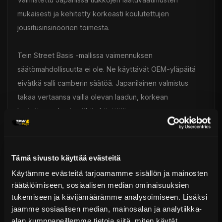
mukaisesti ja kehitetty korkeasti koulutettujen
jousitusinsinöörien toimesta.
Tein Street Basis -mallissa vaimennuksen
säätömahdollisuutta ei ole. Ne käyttävät OEM-yläpäitä
eivätkä salli camberin säätöä. Japanilainen valmistus
takaa vertaansa vailla olevan laadun, korkean
luotettavuuden ja pitkän käyttöiän.
Toimitus & Palautukset
Tämä sivusto käyttää evästeitä
Tekniset kysymykset
Kaupan sijainnissa olevat tuotteet 1–3 arkipäivässä
Käytämme evästeitä tarjoamamme sisällön ja mainosten
Päävaraston tuotteet 7 arkipäivässä
räätälöimiseen, sosiaalisen median ominaisuuksien
TEIN - Alustasarjat
Sähköposti:
asiakaspalvelu@tpwparts.com
tukemiseen ja kävijämäärämme analysoimiseen. Lisäksi
Jälkitoimitustuotteet noin 20 arkipäivässä
Puhelin:
+358 449011828
jaamme sosiaalisen median, mainosalan ja analytiikka-
Ilmainen toimitus yli 300 € tilauksiin
alan kumppaneillemme tietoja siitä, miten käytät