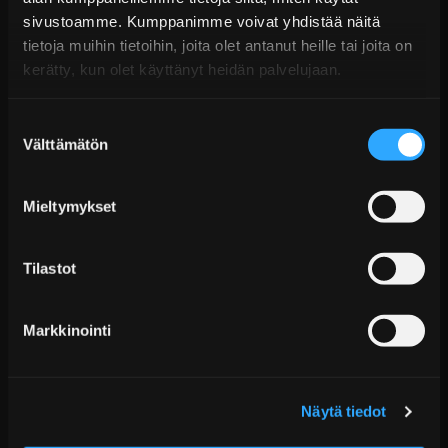
14 päivän palautusoikeus
sivustoamme. Kumppanimme voivat yhdistää näitä
KATSO LISÄÄ
tietoja muihin tietoihin, joita olet antanut heille tai joita on
kerätty, kun olet käyttänyt heidän palvelujaan.
Suostumuksen
Välttämätön
valinta
Mieltymykset
Tilastot
D2 Circuit Coiloverit BMW 3-sarja E36 (1990–1998)
Alk. €1.751,99 sis. ALV
Markkinointi
Toimitus arviolta 20 arkipäivää (jälkitoimitus)
Lisää Ostoskoriin
Näytä tiedot