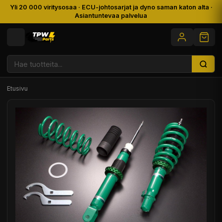
Yli 20 000 viritysosaa · ECU-johtosarjat ja dyno saman katon alta ·
Asiantuntevaa palvelua
Etusivu