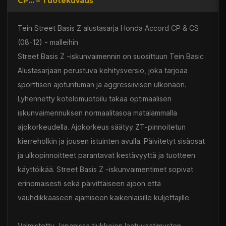
CP... – Tuotekuvaus
Tein Street Basis Z alustasarja Honda Accord CP & CS
(08-12) - malleihin
Street Basis Z -iskunvaimennin on suosittuun Tein Basic
Alustasarjaan perustuva kehitysversio, joka tarjoaa
sporttisen ajotuntuman ja aggressiivisen ulkonäön.
Lyhennetty kotelomuotoilu takaa optimaalisen
iskunvaimennuksen normaalitasoa matalammalla
ajokorkeudella. Ajokorkeus säätyy ZT-pinnoitetun
kierreholkin ja jousen istuinten avulla. Päivitetyt sisäosat
ja ulkopinnoitteet parantavat kestävyyttä ja tuotteen
käyttöikää. Street Basis Z -iskunvaimentimet sopivat
erinomaisesti sekä päivittäiseen ajoon että
vauhdikkaaseen ajamiseen kaikenlaisille kuljettajille.
Valmistettu Japanissa tiukkojen laatuvaatimusten