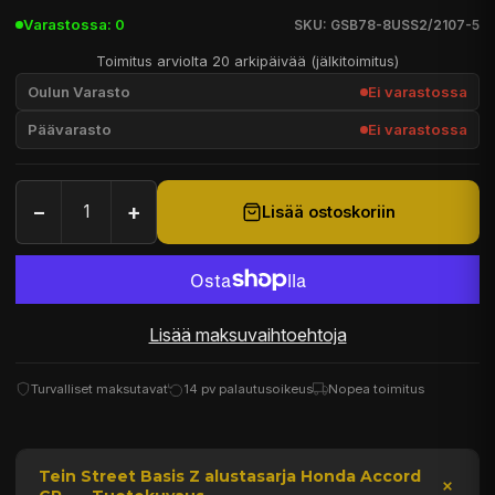
Varastossa: 0
SKU: GSB78-8USS2/2107-5
Toimitus arviolta 20 arkipäivää (jälkitoimitus)
Oulun Varasto
Ei varastossa
Päävarasto
Ei varastossa
−
+
Lisää ostoskoriin
Lisää maksuvaihtoehtoja
Turvalliset maksutavat
14 pv palautusoikeus
Nopea toimitus
Tein Street Basis Z alustasarja Honda Accord