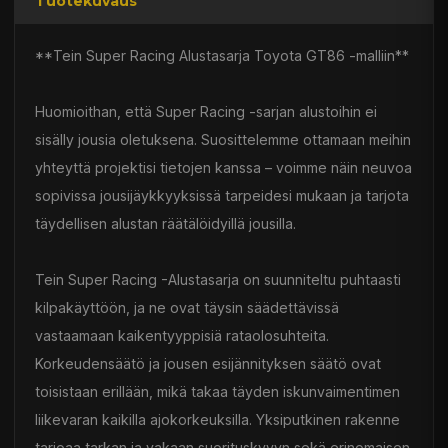
Tuotekuvaus
**Tein Super Racing Alustasarja Toyota GT86 -malliin**
Huomioithan, että Super Racing -sarjan alustoihin ei
sisälly jousia oletuksena. Suosittelemme ottamaan meihin
yhteyttä projektisi tietojen kanssa – voimme näin neuvoa
sopivissa jousijäykkyyksissä tarpeidesi mukaan ja tarjota
täydellisen alustan räätälöidyillä jousilla.
Tein Super Racing -Alustasarja on suunniteltu puhtaasti
kilpakäyttöön, ja ne ovat täysin säädettävissä
vastaamaan kaikentyyppisiä rataolosuhteita.
Korkeudensäätö ja jousen esijännityksen säätö ovat
toisistaan erillään, mikä takaa täyden iskunvaimentimen
liikevaran kaikilla ajokorkeuksilla. Yksiputkinen rakenne
tarjoaa tarkan ja vakaan suorituskyvyn sekä erinomaisen