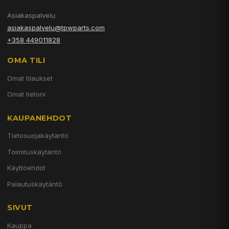
Asiakaspalvelu:
asiakaspalvelu@tpwparts.com
+358 449011828
OMA TILI
Omat tilaukset
Omat tietoni
KAUPANEHDOT
Tietosuojakäytäntö
Toimituskäytäntö
Käyttöehdot
Palautuskäytäntö
SIVUT
Kauppa