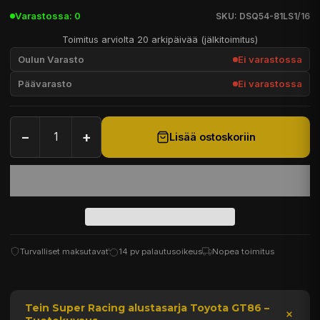
Varastossa: 0
SKU: DSQ54-81LS1/16
Toimitus arviolta 20 arkipäivää (jälkitoimitus)
Oulun Varasto
Ei varastossa
Päävarasto
Ei varastossa
−
+
Lisää ostoskoriin
Turvalliset maksutavat
14 pv palautusoikeus
Nopea toimitus
Tein Super Racing alustasarja Toyota GT86 –