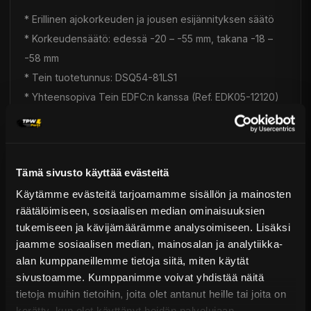
* Erillinen ajokorkeuden ja jousen esijännityksen säätö
* Korkeudensäätö: edessä -20 – -55 mm, takana -18 –
-58 mm
* Tein tuotetunnus: DSQ54-81LS1
* Yhteensopiva Tein EDFC:n kanssa (Ref. EDK05-12120)
* Asennus suoraan ilman lisäosia (plug & play)
* Pallo-laakeroidut yläpään kiinnikkeet (camber-säätö
McPherson-alustaan)
Tämä sivusto käyttää evästeitä
* Käännetty iskunvaimennin vähentää jousittamatonta
Käytämme evästeitä tarjoamamme sisällön ja mainosten
massaa (McPherson-tyyppi)
räätälöimiseen, sosiaalisen median ominaisuuksien
* Tein tarjoaa iskunvaimentimille huoltopalvelun
tukemiseen ja kävijämäärämme analysoimiseen. Lisäksi
* Camber- ja caster-säätö yläpään kiinnikkeistä, sekä
jaamme sosiaalisen median, mainosalan ja analytiikka-
camber-säätö myös iskunvaimentimen kiinnityksessä
alan kumppaneillemme tietoja siitä, miten käytät
eksentristen holkkien ansiosta
sivustoamme. Kumppanimme voivat yhdistää näitä
tietoja muihin tietoihin, joita olet antanut heille tai joita on
kerätty, kun olet käyttänyt heidän palvelujaan.
Valmistettu Japanissa – Teinin tuotteet tunnetaan