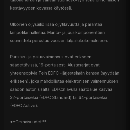
kestävyyden kovassa käytössä.
Ulkoinen öljysäiliö lisää öljytilavuutta ja parantaa
lämpötilanhallintaa. Mäntä- ja jousikomponenttien
suunnittelu perustuu vuosien kilpailukokemukseen.
Puristus- ja paluuvaimennus ovat erikseen
säädettävissä, 16-portaisesti. Alustasarjat ovat
yhteensopivia Tein EDFC -järjestelmän kanssa (myydään
erikseen), joka mahdollistaa elektronisen vaimennuksen
säädön auton sisältä. EDFC:n avulla säätöalue kasvaa
32-portaiseksi (EDFC Standard) tai 64-portaiseksi
(EDFC Active).
**Ominaisuudet:**