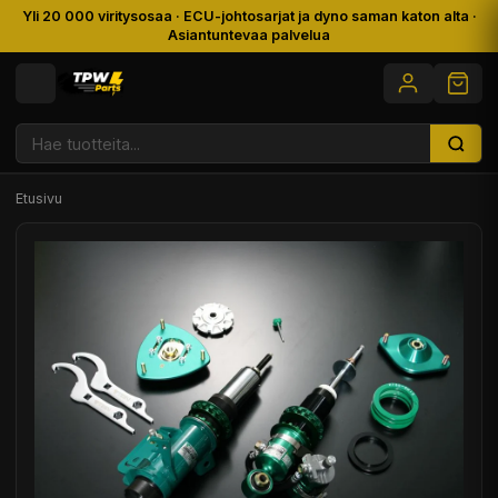
Yli 20 000 viritysosaa · ECU-johtosarjat ja dyno saman katon alta ·
Asiantuntevaa palvelua
Etusivu