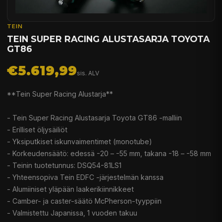
TEIN
TEIN SUPER RACING ALUSTASARJA TOYOTA
GT86
€5.619,99
sis. ALV
**Tein Super Racing Alustarja**
- Tein Super Racing Alustasarja Toyota GT86 -malliin
- Erilliset öljysäiliöt
- Yksiputkiset iskunvaimentimet (monotube)
- Korkeudensäätö: edessä -20 – -55 mm, takana -18 – -58 mm
- Teinin tuotetunnus: DSQ54-81LS1
- Yhteensopiva Tein EDFC -järjestelmän kanssa
- Alumiiniset yläpään laakerikiinnikkeet
- Camber- ja caster-säätö McPherson-tyyppiin
- Valmistettu Japanissa, 1 vuoden takuu