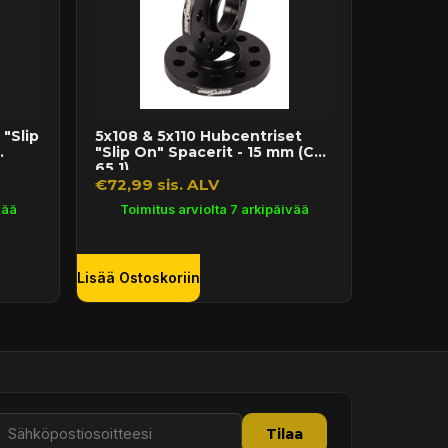
"Slip
5x108 & 5x110 Hubcentriset
"Slip On" Spacerit - 15 mm (CB
65.1)
€72,99 sis. ALV
vää
Toimitus arviolta 7 arkipäivää
Lisää Ostoskoriin
Tilaa