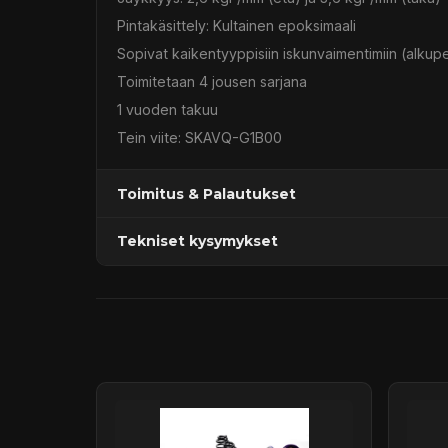
Pintakäsittely: Kultainen epoksimaali
Sopivat kaikentyyppisiin iskunvaimentimiin (alkup
Toimitetaan 4 jousen sarjana
1 vuoden takuu
Tein viite: SKAVQ-G1B00
Toimitus & Palautukset
Tekniset kysymykset
Kaupan sijainnissa olevat tuotteet 1–3 arkipäivä
Päävaraston tuotteet 7 arkipäivässä
Sähköposti:
asiakaspalvelu@tpwparts.com
Jälkitoimitustuotteet noin 20 arkipäivässä
Puhelin:
+358 449011828
Ilmainen toimitus yli 300 € tilauksiin
14 päivän palautusoikeus