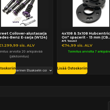
reet Coilover-alustasarja
4x108 & 5x108 Hubcentric 
edes-Benz E-sarja (W124)
On" spacerit - 15 mm (CB
65,1mm)
€1.299,99 sis. ALV
€74,99 sis. ALV
imitus arviolta 20 arkipäivää
Toimitus arviolta 7 arkipäi
(jälkitoimitus)
toskoriin
Lisää Ostoskoriin