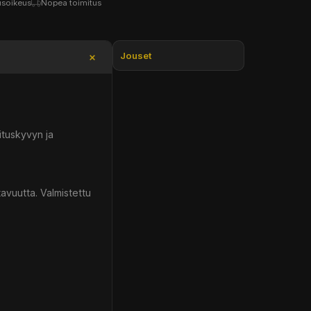
usoikeus
Nopea toimitus
Jouset
ituskyvyn ja
avuutta. Valmistettu