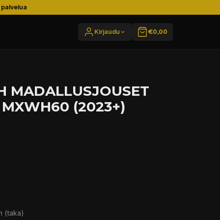
 palvelua
Kirjaudu
€0,00
CH MADALLUSJOUSET
 MXWH60 (2023+)
m (taka)