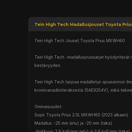
Tein High Tech Madallusjouset Toyota Pri
Tein High Tech Jouset Toyota Prius MXWH60
Tein High Tech -madallusjousisarjat hyödyntävät 
kestävyyden.
Tein High Tech tarjoaa madalletun ajoasennon ilm
kromivanadiiniteräksestä (SAE9254V), mikä tekee n
Ominaisuudet:
Sopii: Toyota Prius 2.0L MXWH60 (2023 alkaen)
Madallus: -25 mm (etu) ja -20 mm (taka)
Jäykkyys: 2,6 kgF/mm (etu) ja 3,6 kgF/mm (taka)