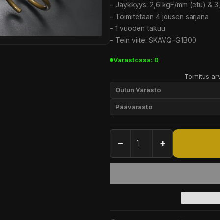
- Jäykkyys: 2,6 kgF/mm (etu) & 3
- Toimitetaan 4 jousen sarjana
- 1 vuoden takuu
- Tein viite: SKAVQ-G1B00
Varastossa: 0
Toimitus arv
Oulun Varasto
Päävarasto
−
+