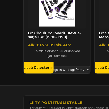
D2 Circuit Coiloverit BMW 3-
D2 St
sarja E36 (1990–1998)
Merc
Alk. €1.751,99 sis. ALV
Alk. 
Toimitus arviolta 20 arkipäivää
To
(jälkitoimitus)
Lisää Ostoskoriin
Lisää Os
LIITY POSTITUSLISTALLE
Tarjoukset, uutuudet ja vinkit suoraan sähköpostiisi.