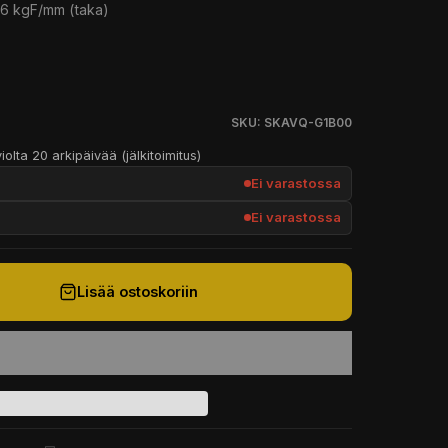
,6 kgF/mm (taka)
SKU: SKAVQ-G1B00
iolta 20 arkipäivää (jälkitoimitus)
Ei varastossa
Ei varastossa
Lisää ostoskoriin