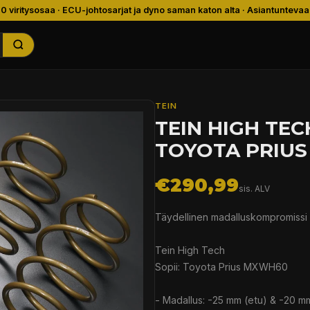
00 viritysosaa · ECU-johtosarjat ja dyno saman katon alta · Asiantuntevaa
TEIN
TEIN HIGH TE
TOYOTA PRIUS
€290,99
sis. ALV
Täydellinen madalluskompromissi
Tein High Tech
Sopii: Toyota Prius MXWH60
- Madallus: -25 mm (etu) & -20 m