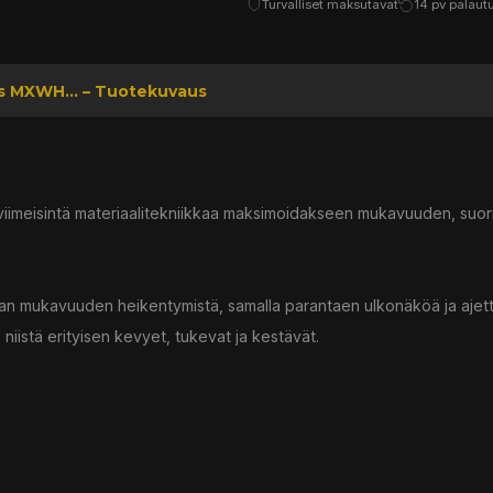
Turvalliset maksutavat
14 pv palaut
us MXWH... – Tuotekuvaus
viimeisintä materiaalitekniikkaa maksimoidakseen mukavuuden, suor
an mukavuuden heikentymistä, samalla parantaen ulkonäköä ja ajett
iistä erityisen kevyet, tukevat ja kestävät.