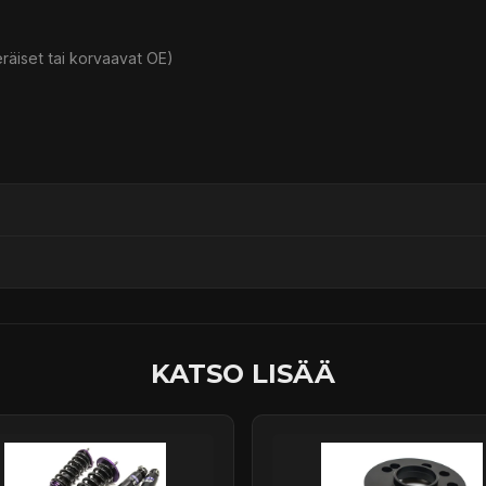
eräiset tai korvaavat OE)
ssä
KATSO LISÄÄ