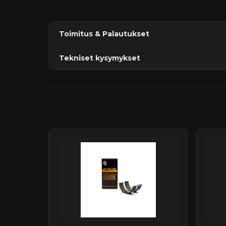
Toimitus & Palautukset
Tekniset kysymykset
Kaupan sijainnissa olevat tuotteet 1–3 arkipäivä
Päävaraston tuotteet 7 arkipäivässä
Sähköposti:
asiakaspalvelu@tpwparts.com
Jälkitoimitustuotteet noin 20 arkipäivässä
Puhelin:
+358 449011828
Ilmainen toimitus yli 300 € tilauksiin
14 päivän palautusoikeus