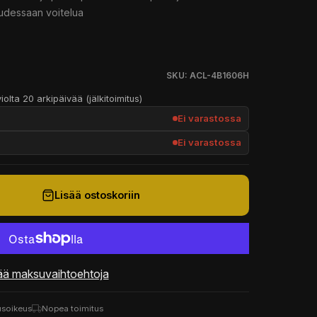
uudessaan voitelua
SKU: ACL-4B1606H
iolta 20 arkipäivää (jälkitoimitus)
Ei varastossa
Ei varastossa
Lisää ostoskoriin
ää maksuvaihtoehtoja
usoikeus
Nopea toimitus