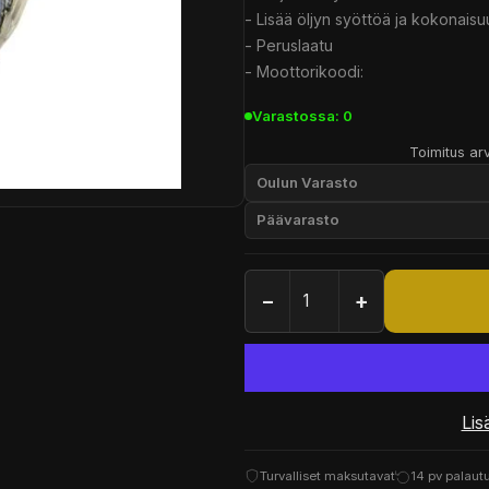
- Lisää öljyn syöttöä ja kokonais
- Peruslaatu
- Moottorikoodi:
Varastossa: 0
Toimitus arv
Oulun Varasto
Päävarasto
−
+
Lis
Turvalliset maksutavat
14 pv palaut