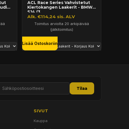
tut
ACL Race Series Vahvistetut
udi
Kiertokangen Laakerit - BMW
S14 (3...
Alk. €114,24 sis. ALV
vää
Toimitus arviolta 20 arkipäivää
(jälkitoimitus)
Lisää Ostoskoriin
Tilaa
SIVUT
Kauppa