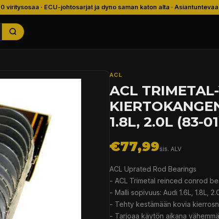
00 viritysosaa · ECU-johtosarjat ja dyno saman katon alta · Asiantuntevaa
ACL
ACL TRIMETAL
KIERTOKANGEN 
1.8L, 2.0L (83-01
€77,99
sis. ALV
ACL Uprated Rod Bearings
- ACL Trimetal reinced conrod be
- Malli sopivuus: Audi 1.6L, 1.8L, 2
- Tehty kestämään kovia kierrosn
- Tarjoaa käytön aikana vähemmän