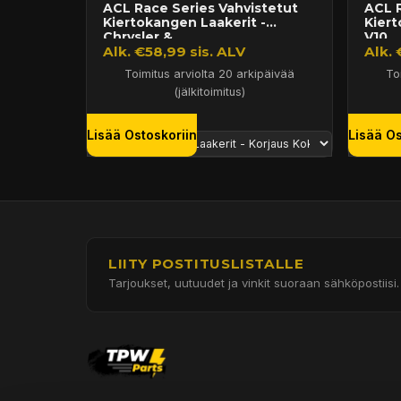
ACL Race Series Vahvistetut
ACL R
Kiertokangen Laakerit -
Kier
Chrysler &...
V10 ..
Alk. €58,99 sis. ALV
Alk. 
Toimitus arviolta 20 arkipäivää
To
(jälkitoimitus)
Lisää Ostoskoriin
Lisää Os
LIITY POSTITUSLISTALLE
Tarjoukset, uutuudet ja vinkit suoraan sähköpostiisi.