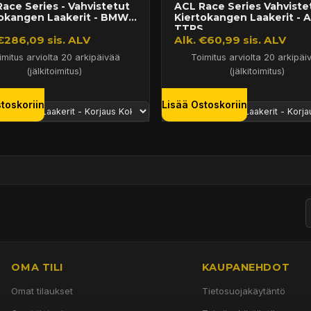
ace Series - Vahvistetut
ACL Race Series Vahviste
tokangen Laakerit - BMW
Kiertokangen Laakerit - A
.
TTRS,...
€286,09 sis. ALV
Alk. €60,99 sis. ALV
imitus arviolta 20 arkipäivää
Toimitus arviolta 20 arkipäi
(jälkitoimitus)
(jälkitoimitus)
toskoriin
Lisää Ostoskoriin
OMA TILI
KAUPANEHDOT
Omat tilaukset
Tietosuojakäytäntö