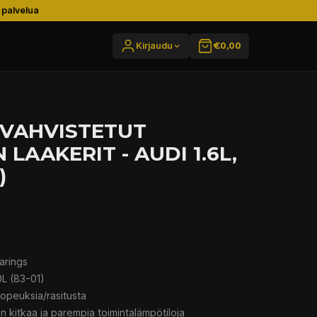
 palvelua
Kirjaudu
€0,00
-VAHVISTETUT
LAAKERIT - AUDI 1.6L,
)
arings
.0L (83-01)
opeuksia/rasitusta
 kitkaa ja parempia toimintalämpötiloja