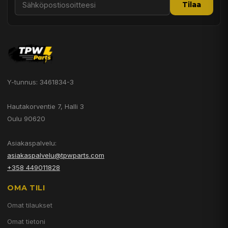
Tilaa
Y-tunnus: 3461834-3
Hautakorventie 7, Halli 3
Oulu 90620
Asiakaspalvelu:
asiakaspalvelu@tpwparts.com
+358 449011828
OMA TILI
Omat tilaukset
Omat tietoni