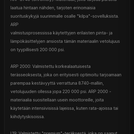
laatua hintaan nähden, tarjoten erinomaisia
suorituskykyjä suurimmalle osalle "kilpa"-sovelluksista.
ARP
valmistusprosessissa käytettyjen erilaisten pinta- ja
lämpökäsittelyjen ansiosta tämän materiaalin vetolujuus
on tyypillisesti 200 000 psi.
ARP 2000: Valmistettu korkealaatuisesta
terässeoksesta, joka on erityisesti optimoitu tarjoamaan
parempaa kestävyyttä verrattuna 8740-malliin,
vetolujuuden ollessa jopa 220 000 psi. ARP 2000 -
materiaalia suositellaan usein moottoreille, joita
käytetään intensiivisissä lajeissa, kuten rata-ajoissa tai
kiihdytyskisoissa.
L19: Valmistettu "premium"-teräksestä, joka on saanut