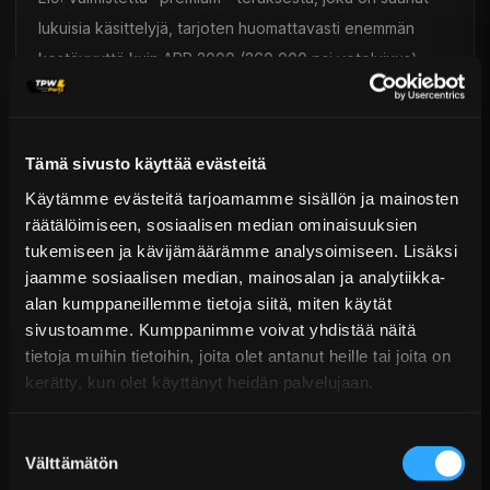
lukuisia käsittelyjä, tarjoten huomattavasti enemmän
kestävyyttä kuin ARP 2000 (260 000 psi vetolujuus).
L19-materiaalia suositellaan tehokkaille moottoreille, joita
käytetään intensiivisissä lajeissa, kuten rata-ajoissa tai
kiihdytyskisoissa. Toisin kuin ARP 2000 ja 8740, L19
Tämä sivusto käyttää evästeitä
valmistusmateriaali ei ole ruostumaton ja vaatii tiettyjä
Käytämme evästeitä tarjoamamme sisällön ja mainosten
varotoimenpiteitä käytössä.
räätälöimiseen, sosiaalisen median ominaisuuksien
tukemiseen ja kävijämäärämme analysoimiseen. Lisäksi
Custom Age: ARP:n suunnittelema uusi seos, jolla on
jaamme sosiaalisen median, mainosalan ja analytiikka-
alan kumppaneillemme tietoja siitä, miten käytät
erinomaiset kestävyysominaisuudet (jopa 280 000 psi
sivustoamme. Kumppanimme voivat yhdistää näitä
vetolujuus). Täysin ruostumaton, se on ARP:n oma ja
tietoja muihin tietoihin, joita olet antanut heille tai joita on
markkinoiden paras ratkaisu.
kerätty, kun olet käyttänyt heidän palvelujaan.
Toimitus & Palautukset
Suostumuksen
Välttämätön
valinta
Tekniset kysymykset