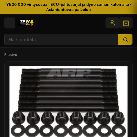
Yli 20 000 viritysosaa · ECU-johtosarjat ja dyno saman katon alta ·
Asiantuntevaa palvelua
Etusivu