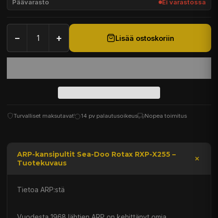
Päävarasto
Ei varastossa
−
+
Lisää ostoskoriin
Turvalliset maksutavat
14 pv palautusoikeus
Nopea toimitus
ARP-kansipultit Sea-Doo Rotax RXP-X255 –
Tuotekuvaus
Tietoa ARP:stä
Vuodesta 1968 lähtien ARP on kehittänyt omia