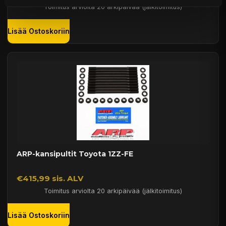
Toimitus arviolta 20 arkipäivää (jälkitoimitus)
Lisää Ostoskoriin
ARP-kansipultit Toyota 1ZZ-FE
€415,99 sis. ALV
Toimitus arviolta 20 arkipäivää (jälkitoimitus)
Lisää Ostoskoriin