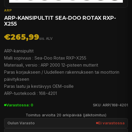
ARP
ARP-KANSIPULTIT SEA-DOO ROTAX RXP-
X255
€265,99
sis. ALV
ARP-kansipultit
Malli sopivuus : Sea-Doo Rotax RXP-X255
Materiaali, versio : ARP 2000 12-pisteen mutterit
Paras korjaukseen / Uudelleen rakennukseen tai moottorin
päivitykseen
Paras laatu ja kestävyys OEM-osille
ARP-tuotekoodi : 168-4201
Varastossa: 0
SKU: ARP/168-4201
Toimitus arviolta 20 arkipäivää (jälkitoimitus)
Oulun Varasto
Ei varastossa