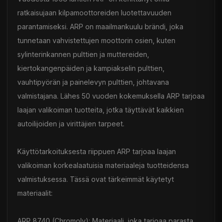
ratkaisujaan kilpamoottoreiden luotettavuuden
parantamiseksi. ARP on maailmankuulu brändi, joka
tunnetaan vahvistettujen moottorin osien, kuten
sylinterinkannen pulttien ja muttereiden,
kiertokangenpäiden ja kampiakselin pulttien,
vauhtipyörän ja painelevyn pulttien, johtavana
valmistajana. Lähes 50 vuoden kokemuksella ARP tarjoaa
laajan valikoiman tuotteita, jotka täyttävät kaikkien
autoilijoiden ja virittäjien tarpeet.
Käyttötarkoituksesta riippuen ARP tarjoaa laajan
valikoiman korkealaatuisia materiaaleja tuotteidensa
valmistuksessa. Tässä ovat tärkeimmät käytetyt
materiaalit:
ARP 8740 (Chromoly): Materiaali, joka tarjoaa parasta