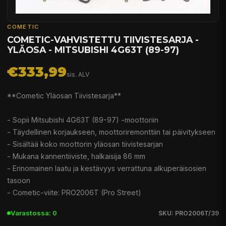
COMETIC
COMETIC-VAHVISTETTU TIIVISTESARJA -
YLÄOSA - MITSUBISHI 4G63T (89-97)
€333,99
sis. ALV
**Cometic Yläosan Tiivistesarja**
- Sopii Mitsubishi 4G63T (89-97) -moottoriin
- Täydellinen korjaukseen, moottoriremonttiin tai päivitykseen
- Sisältää koko moottorin yläosan tiivistesarjan
- Mukana kannentiiviste, halkaisija 86 mm
- Erinomainen laatu ja kestävyys verrattuna alkuperäisosien
tasoon
- Cometic-viite: PRO2006T (Pro Street)
Varastossa: 0
SKU: PRO2006T/39