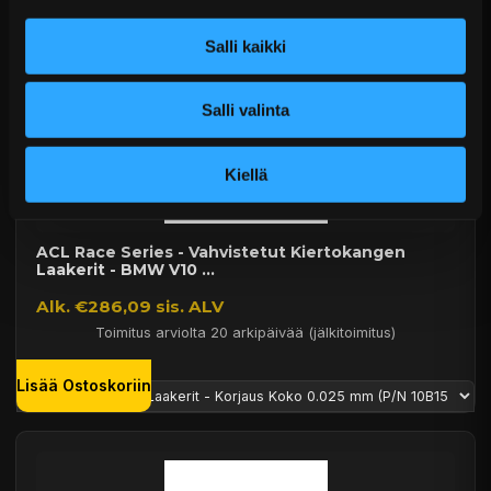
Salli kaikki
Salli valinta
Kiellä
ACL Race Series - Vahvistetut Kiertokangen
Laakerit - BMW V10 ...
Alk. €286,09 sis. ALV
Toimitus arviolta 20 arkipäivää (jälkitoimitus)
Lisää Ostoskoriin