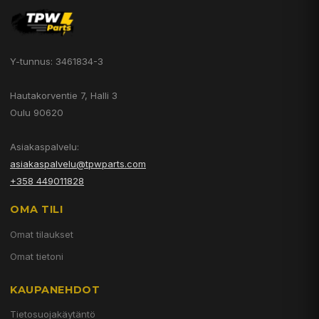
Y-tunnus: 3461834-3
Hautakorventie 7, Halli 3
Oulu 90620
Asiakaspalvelu:
asiakaspalvelu@tpwparts.com
+358 449011828
OMA TILI
Omat tilaukset
Omat tietoni
KAUPANEHDOT
Tietosuojakäytäntö