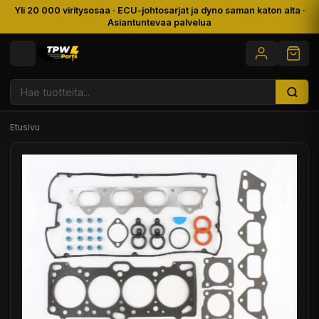
Yli 20 000 viritysosaa · ECU-johtosarjat ja dyno saman katon alta ·
Asiantuntevaa palvelua
Etusivu