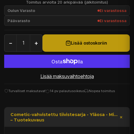
Toimitus arviolta 20 arkipäivää (jälkitoimitus)
Oulun Varasto
Ei varastossa
Päävarasto
Ei varastossa
−
+
Lisää ostoskoriin
Lisää maksuvaihtoehtoja
Turvalliset maksutavat
14 pv palautusoikeus
Nopea toimitus
Cometic-vahvistettu tiivistesarja - Yläosa - Mi...
– Tuotekuvaus