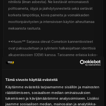
nitriilistä (ilman asbestia). Ne kestävät erinomaisesti
polttoaineita, öljyjä ja jäähdytysnesteitä sekä sietävät
korkeita lämpötiloja, kovia paineita ja voimakkaiden
moottoripäivitysten ja intensiivisen käytön aiheuttamaa
mekaanista rasitusta.
**Huom:** Sarjassa olevat Cometicin kannentiivisteet
ovat paksuudeltaan ja sylinterin halkaisijaltaan identtisiä
alkuperäisosien (OEM) kanssa. Tarjoamme erilaisia koko-
ja paksuusvaihtoehtoja – ota yhteyttä lisätietoja varten.
Toimitus & Palautukset
Tämä sivusto käyttää evästeitä
Tekniset kysymykset
Käytämme evästeitä tarjoamamme sisällön ja mainosten
Kaupan sijainnissa olevat tuotteet 1–3 arkipäivässä
räätälöimiseen, sosiaalisen median ominaisuuksien
Päävaraston tuotteet 7 arkipäivässä
Tiivistesarjat
tukemiseen ja kävijämäärämme analysoimiseen. Lisäksi
Sähköposti:
asiakaspalvelu@tpwparts.com
Jälkitoimitustuotteet noin 20 arkipäivässä
jaamme sosiaalisen median, mainosalan ja analytiikka-