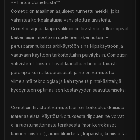
**Tietoa Cometicista**
Cometic on maailmanlaajuisesti tunnettu merkki, joka
valmistaa korkealaatuisia vahvistettuja tiivisteitä.
Cometic tarjoaa laajan valikoiman tiivisteitä, jotka sopivat
kaikenlaisiin moottorin uudelleenrakennuksiin –
perusparannuksista arkikäyttöön aina kilpakäyttöön ja
vaativaan käyttöön tarkoitettuihin päivityksiin. Cometicin
vahvistetut tiivisteet ovat laadultaan huomattavasti
parempia kuin alkuperäisosat, ja ne on valmistettu
viimeisintä teknologiaa ja kehittyneitä pintakäsittelyjä
hyödyntäen optimaalisen kestävyyden saavuttamiseksi.
Cometicin tiivisteet valmistetaan eri korkealuokkaisista
materiaaleista. Käyttötarkoituksesta riippuen ne voivat
olla ruostumattomasta teräksestä (monikerroksiset
kannentiivisteet), aramidikuidusta, kuparista, kumista tai