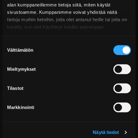
Puhelin:
+358 449011828
alan kumppaneillemme tietoja siitä, miten käytät
Ilmainen toimitus yli 300 € tilauksiin
sivustoamme. Kumppanimme voivat yhdistää näitä
14 päivän palautusoikeus
tietoja muihin tietoihin, joita olet antanut heille tai joita on
KATSO LISÄÄ
kerätty, kun olet käyttänyt heidän palvelujaan.
Suostumuksen
Välttämätön
valinta
Mieltymykset
Tilastot
ACL Race Series Vahvistetut Kiertokangen
Laakerit - Chrysler &...
Markkinointi
Alk. €58,99 sis. ALV
Toimitus arviolta 20 arkipäivää (jälkitoimitus)
Näytä tiedot
Lisää Ostoskoriin