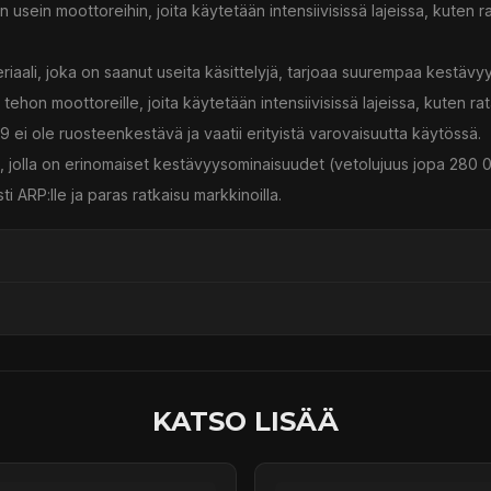
sein moottoreihin, joita käytetään intensiivisissä lajeissa, kuten rat
iaali, joka on saanut useita käsittelyjä, tarjoaa suurempaa kestäv
ehon moottoreille, joita käytetään intensiivisissä lajeissa, kuten rata
9 ei ole ruosteenkestävä ja vaatii erityistä varovaisuutta käytössä.
 jolla on erinomaiset kestävyysominaisuudet (vetolujuus jopa 280 0
i ARP:lle ja paras ratkaisu markkinoilla.
ssä
KATSO LISÄÄ