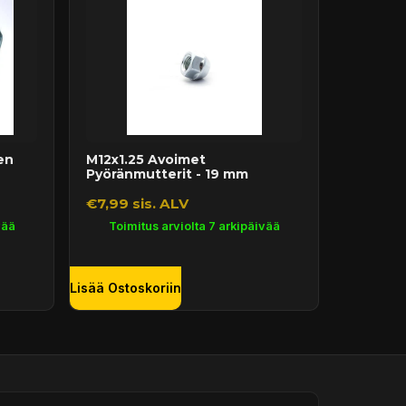
en
M12x1.25 Avoimet
Pyöränmutterit - 19 mm
€7,99 sis. ALV
vää
Toimitus arviolta 7 arkipäivää
Lisää Ostoskoriin