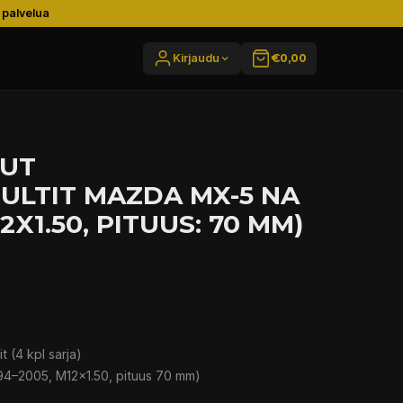
 palvelua
Kirjaudu
€0,00
TUT
LTIT MAZDA MX-5 NA
12X1.50, PITUUS: 70 MM)
 (4 kpl sarja)
94–2005, M12x1.50, pituus 70 mm)