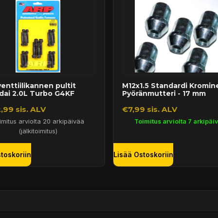
enttiilikannen pultit
M12x1.5 Standardi Kromin
dai 2.0L Turbo G4KF
Pyöränmutteri - 17 mm
,99 sis. ALV
€7,99 sis. ALV
imitus arviolta 20 arkipäivää
Toimitus arviolta 7 arkipäi
(jälkitoimitus)
toskoriin
Lisää Ostoskoriin