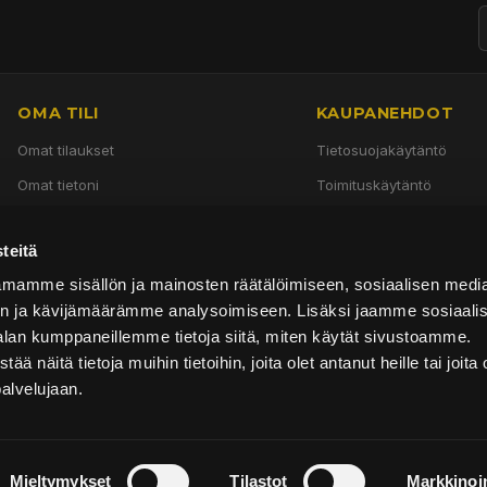
OMA TILI
KAUPANEHDOT
Omat tilaukset
Tietosuojakäytäntö
Omat tietoni
Toimituskäytäntö
Käyttöehdot
teitä
Palautuskäytäntö
mamme sisällön ja mainosten räätälöimiseen, sosiaalisen medi
n ja kävijämäärämme analysoimiseen. Lisäksi jaamme sosiaali
alan kumppaneillemme tietoja siitä, miten käytät sivustoamme.
näitä tietoja muihin tietoihin, joita olet antanut heille tai joita 
palvelujaan.
Mieltymykset
Tilastot
Markkinoin