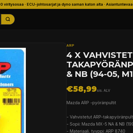
00 viritysosaa · ECU-johtosarjat ja dyno saman katon alta · Asiantuntevaa
ARP
4 X VAHVISTE
TAKAPYÖRÄNPU
& NB (94-05, M
€58,99
sis. ALV
Mazda ARP -pyöränpultit
- Vahvistetut ARP-takapyöränpultit
- Sopii: Mazda MX-5 NA & NB (19
- Materiaali, tyyppi: ARP 8740