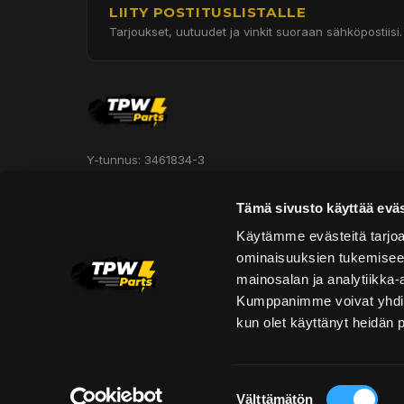
LIITY POSTITUSLISTALLE
Tarjoukset, uutuudet ja vinkit suoraan sähköpostiisi.
Y-tunnus: 3461834-3
Hautakorventie 7, Halli 3
Tämä sivusto käyttää eväs
Oulu 90620
Käytämme evästeitä tarjoa
ominaisuuksien tukemisee
Asiakaspalvelu:
mainosalan ja analytiikka-
asiakaspalvelu@tpwparts.com
Kumppanimme voivat yhdistää 
+358 449011828
kun olet käyttänyt heidän 
Suostumuksen
Välttämätön