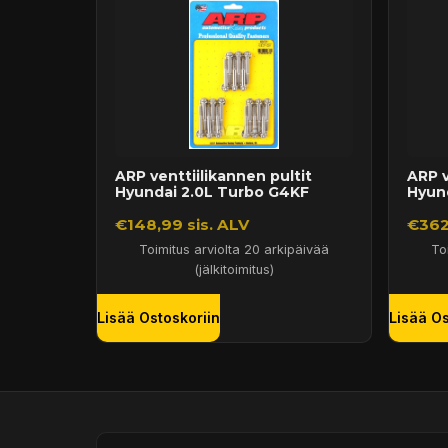
ARP venttiilikannen pultit
ARP v
Hyundai 2.0L Turbo G4KF
Hyun
€148,99 sis. ALV
€362
Toimitus arviolta 20 arkipäivää
To
(jälkitoimitus)
Lisää Ostoskoriin
Lisää Os