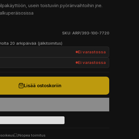
ilpakäyttöön, usein toistuviin pyöränvaihtoihin jne.
 alkuperäisosissa
SKU: ARP/393-100-7720
iolta 20 arkipäivää (jälkitoimitus)
Ei varastossa
Ei varastossa
Lisää ostoskoriin
usoikeus
Nopea toimitus