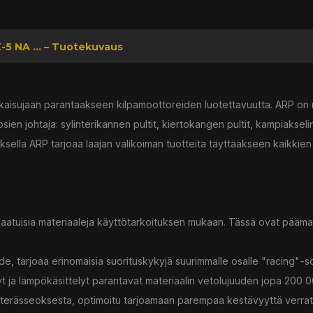
-5 NA ... – Tuotekuvaus
kaisujaan parantaakseen kilpamoottoreiden luotettavuutta. ARP on m
ien johtaja: sylinterikannen pultit, kiertokangen pultit, kampiakselin
sella ARP tarjoaa laajan valikoiman tuotteita täyttääkseen kaikkien a
laatuisia materiaaleja käyttötarkoituksen mukaan. Tässä ovat päämate
, tarjoaa erinomaisia suorituskykyjä suurimmalle osalle "racing"-so
yt ja lämpökäsittelyt parantavat materiaalin vetolujuuden jopa 200 00
terässeoksesta, optimoitu tarjoamaan parempaa kestävyyttä verratt