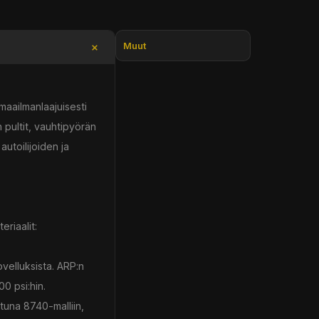
Muut
aailmanlaajuisesti
 pultit, vauhtipyörän
utoilijoiden ja
riaalit:
velluksista. ARP:n
0 psi:hin.
una 8740-malliin,