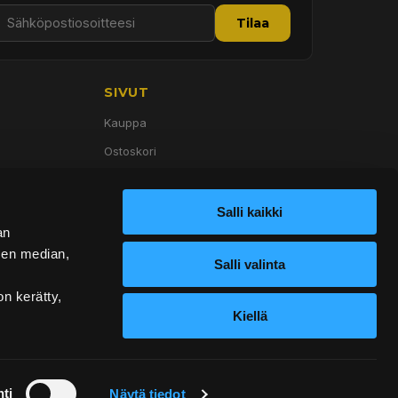
Tilaa
SIVUT
Kauppa
Ostoskori
Palvelut
Tietoa meistä
Salli kaikki
an
Yhteystiedot
sen median,
Salli valinta
on kerätty,
Kiellä
ti
Näytä tiedot