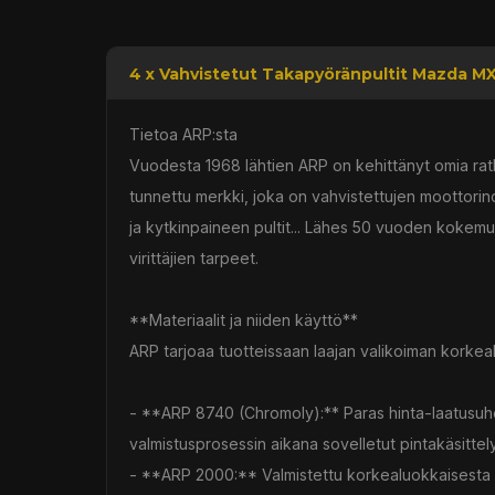
4 x Vahvistetut Takapyöränpultit Mazda MX
Tietoa ARP:sta
Vuodesta 1968 lähtien ARP on kehittänyt omia rat
tunnettu merkki, joka on vahvistettujen moottorinos
ja kytkinpaineen pultit... Lähes 50 vuoden kokemuk
virittäjien tarpeet.
**Materiaalit ja niiden käyttö**
ARP tarjoaa tuotteissaan laajan valikoiman korkea
- **ARP 8740 (Chromoly):** Paras hinta-laatusuhde
valmistusprosessin aikana sovelletut pintakäsittel
- **ARP 2000:** Valmistettu korkealuokkaisesta 