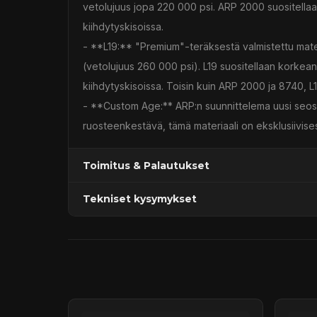
vetolujuus jopa 220 000 psi. ARP 2000 suositellaan u
kiihdytyskisoissa.
- **L19:** "Premium"-teräksestä valmistettu mater
(vetolujuus 260 000 psi). L19 suositellaan korkean t
kiihdytyskisoissa. Toisin kuin ARP 2000 ja 8740, L1
- **Custom Age:** ARP:n suunnittelema uusi seos,
ruosteenkestävä, tämä materiaali on eksklusiivisest
Toimitus & Palautukset
Tekniset kysymykset
Kaupan sijainnissa olevat tuotteet 1–3 arkipäivä
Päävaraston tuotteet 7 arkipäivässä
Sähköposti:
asiakaspalvelu@tpwparts.com
Jälkitoimitustuotteet noin 20 arkipäivässä
Puhelin:
+358 449011828
Ilmainen toimitus yli 300 € tilauksiin
14 päivän palautusoikeus