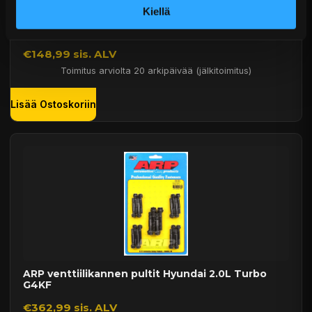
Kiellä
ARP venttiilikannen pultit Hyundai 2.0L Turbo
G4KF
€148,99 sis. ALV
Toimitus arviolta 20 arkipäivää (jälkitoimitus)
Lisää Ostoskoriin
ARP venttiilikannen pultit Hyundai 2.0L Turbo
G4KF
€362,99 sis. ALV