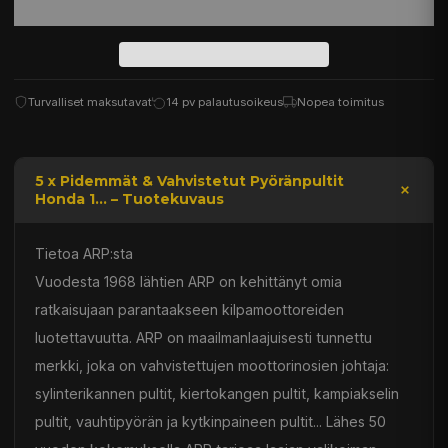
Turvalliset maksutavat
14 pv palautusoikeus
Nopea toimitus
5 x Pidemmät & Vahvistetut Pyöränpultit
Honda 1... – Tuotekuvaus
Tietoa ARP:sta
Vuodesta 1968 lähtien ARP on kehittänyt omia
ratkaisujaan parantaakseen kilpamoottoreiden
luotettavuutta. ARP on maailmanlaajuisesti tunnettu
merkki, joka on vahvistettujen moottorinosien johtaja:
sylinterikannen pultit, kiertokangen pultit, kampiakselin
pultit, vauhtipyörän ja kytkinpaineen pultit... Lähes 50