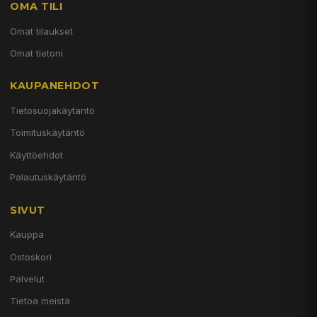
OMA TILI
Omat tilaukset
Omat tietoni
KAUPANEHDOT
Tietosuojakäytäntö
Toimituskäytäntö
Käyttöehdot
Palautuskäytäntö
SIVUT
Kauppa
Ostoskori
Palvelut
Tietoa meistä