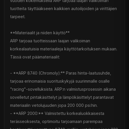
vuoden kokemuksella ARP tarjoaa laajan valikoiman
tuotteita täyttääkseen kaikkien autoilijoiden ja virittäjien
tarpeet.
**Materiaalit ja niiden käyttö**
ARP tarjoaa tuotteissaan laajan valikoiman
korkealaatuisia materiaaleja käyttötarkoituksen mukaan.
Tässä ovat päämateriaalit:
- **ARP 8740 (Chromoly):** Paras hinta-laatusuhde,
tarjoaa erinomaisia suorituskykyjä suurimmalle osalle
"racing"-sovelluksista. ARP:n valmistusprosessin aikana
sovelletut pintakäsittelyt ja lämpökäsittelyt parantavat
materiaalin vetolujuuden jopa 200 000 psi:hin.
- **ARP 2000:** Valmistettu korkealuokkaisesta
terässeoksesta, optimoitu tarjoamaan parempaa