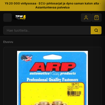
Yli 20 000 viritysosaa · ECU-johtosarjat ja dyno saman katon alta ·
Asiantuntevaa palvelua
Etusivu