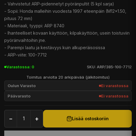
- Vahvistetut ARP-pidennetyt pyöränpultit (5 kpl sarja)
- Sopii: Honda malleihin vuodesta 1997 eteenpäin (M12x1.50,
pituus 72 mm)
- Materiaali, tyyppi: ARP 8740
- Ihanteelliset kovaan käyttöön, kilpakäyttöön, usein toistuviin
pyöränvaihtoihin jne.
- Parempi laatu ja kestävyys kuin alkuperäisosissa
- ARP-viite: 100-7712
Varastossa: 0
SKU: ARP/385-100-7712
Toimitus arviolta 20 arkipäivää (jälkitoimitus)
Oulun Varasto
Ei varastossa
Päävarasto
Ei varastossa
−
+
Lisää ostoskoriin