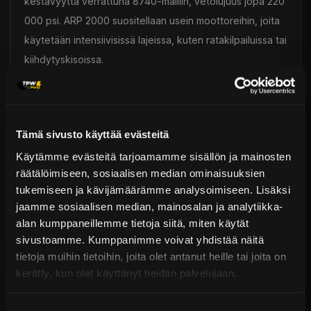
kestävyyttä verrattuna 8740-malliin, vetolujuus jopa 220
000 psi. ARP 2000 suositellaan usein moottoreihin, joita
käytetään intensiivisissä lajeissa, kuten ratakilpailuissa tai
kiihdytyskisoissa.
- **L19:** "Premium"-teräksestä valmistettu materiaali,
joka on saanut useita käsittelyjä, tarjoaa suurempaa
kestävyyttä kuin ARP 2000 (vetolujuus 260 000 psi). L19
Tämä sivusto käyttää evästeitä
suositellaan korkean tehon moottoreille, joita käytetään
Käytämme evästeitä tarjoamamme sisällön ja mainosten
intensiivisissä lajeissa, kuten ratakilpailuissa tai
räätälöimiseen, sosiaalisen median ominaisuuksien
kiihdytyskisoissa. Toisin kuin ARP 2000 ja 8740, L19 ei
tukemiseen ja kävijämäärämme analysoimiseen. Lisäksi
ole ruosteenkestävä ja vaatii erityistä varovaisuutta
jaamme sosiaalisen median, mainosalan ja analytiikka-
käytössä.
alan kumppaneillemme tietoja siitä, miten käytät
- **Custom Age:** ARP:n suunnittelema uusi seos, jolla
sivustoamme. Kumppanimme voivat yhdistää näitä
on erinomaiset kestävyysominaisuudet (vetolujuus jopa
tietoja muihin tietoihin, joita olet antanut heille tai joita on
kerätty, kun olet käyttänyt heidän palvelujaan.
280 000 psi). Täysin ruosteenkestävä, tämä materiaali
on eksklusiivisesti ARP:lle ja paras ratkaisu markkinoilla.
Suostumuksen