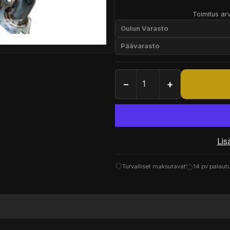
Toimitus arv
Oulun Varasto
Päävarasto
−
+
Lis
Turvalliset maksutavat
14 pv palaut