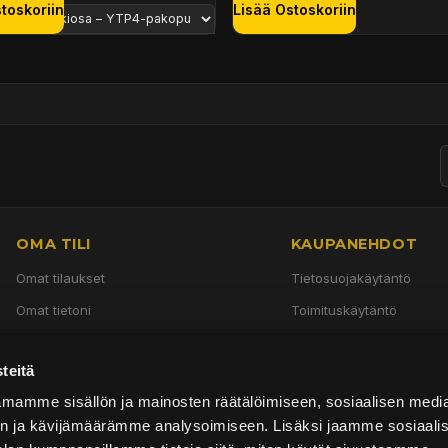
toskoriin
Lisää Ostoskoriin
OMA TILI
KAUPANEHDOT
Omat tilaukset
Tietosuojakäytäntö
Omat tietoni
Toimituskäytäntö
Käyttöehdot
teitä
Palautuskäytäntö
mamme sisällön ja mainosten räätälöimiseen, sosiaalisen medi
n ja kävijämäärämme analysoimiseen. Lisäksi jaamme sosiaali