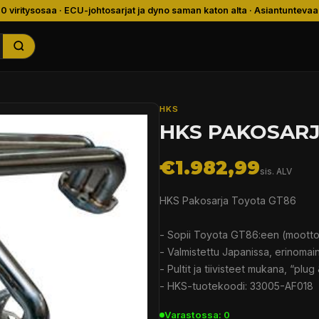
00 viritysosaa · ECU-johtosarjat ja dyno saman katon alta · Asiantuntevaa
HKS
HKS PAKOSARJ
€1.982,99
sis. ALV
HKS Pakosarja Toyota GT86
- Sopii Toyota GT86:een (mootto
- Valmistettu Japanissa, erinomain
- Pultit ja tiivisteet mukana, “plu
- HKS-tuotekoodi: 33005-AF018
Varastossa: 0