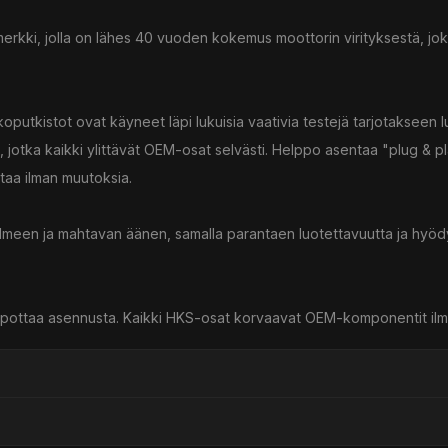
merkki, jolla on lähes 40 vuoden kokemus moottorin virityksestä, joka 
putkistot ovat käyneet läpi lukuisia vaativia testejä tarjotakseen l
, jotka kaikki ylittävät OEM-osat selvästi. Helppo asentaa "plug & pl
taa ilman muutoksia.
n ilmeen ja mahtavan äänen, samalla parantaen luotettavuutta ja hyö
kä helpottaa asennusta. Kaikki HKS-osat korvaavat OEM-komponentit il
ssä