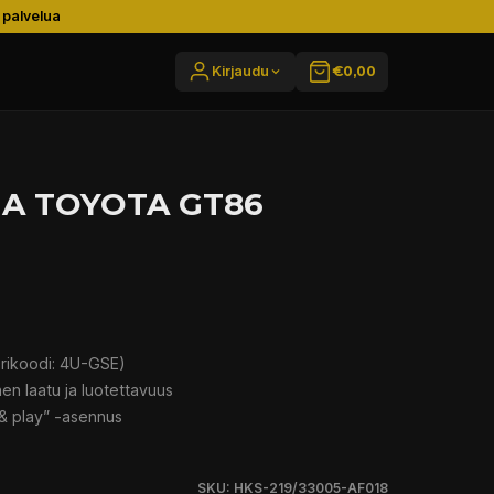
 palvelua
Kirjaudu
€0,00
A TOYOTA GT86
rikoodi: 4U-GSE)
en laatu ja luotettavuus
g & play” -asennus
SKU: HKS-219/33005-AF018