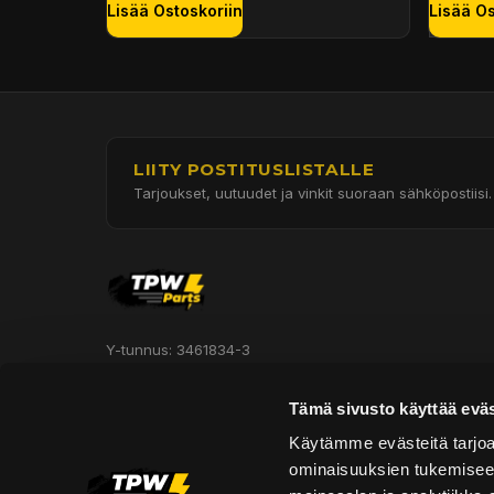
Lisää Ostoskoriin
Lisää Os
LIITY POSTITUSLISTALLE
Tarjoukset, uutuudet ja vinkit suoraan sähköpostiisi.
Y-tunnus: 3461834-3
Hautakorventie 7, Halli 3
Tämä sivusto käyttää eväs
Oulu 90620
Käytämme evästeitä tarjoa
ominaisuuksien tukemisee
Asiakaspalvelu: