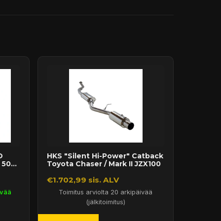
O
HKS "Silent Hi-Power" Catback
 50
Toyota Chaser / Mark II JZX100
€1.702,99 sis. ALV
ivää
Toimitus arviolta 20 arkipäivää
(jälkitoimitus)