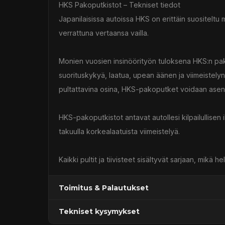
HKS Pakoputkistot – Tekniset tiedot
Japanilaisissa autoissa HKS on erittäin suositeltu 
verrattuna vertaansa vailla.
Monien vuosien insinöörityön tuloksena HKS:n pako
suorituskykyä, laatua, upean äänen ja viimeistelyn
pultattavina osina, HKS-pakoputket voidaan asen
HKS-pakoputkistot antavat autollesi kilpailullise
takuulla korkealaatuista viimeistelyä.
Kaikki pultit ja tiivisteet sisältyvät sarjaan, mi
Toimitus & Palautukset
Tekniset kysymykset
Kaupan sijainnissa olevat tuotteet 1–3 arkipäivä