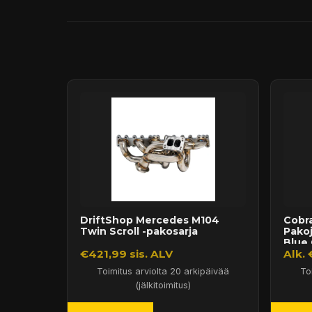
Päävaraston tuotteet 7 arkipäivässä
Sähköposti:
asiakaspalvelu@tpwparts.com
Jälkitoimitustuotteet noin 20 arkipäivässä
Puhelin:
+358 449011828
Ilmainen toimitus yli 300 € tilauksiin
14 päivän palautusoikeus
DriftShop Mercedes M104
Cobra
Twin Scroll -pakosarja
Pako
Blue 
€421,99 sis. ALV
Alk. 
Toimitus arviolta 20 arkipäivää
To
(jälkitoimitus)