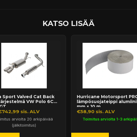
KATSO LISÄÄ
 Sport Valved Cat Back
Hurricane Motorsport PR
järjestelmä VW Polo 6C
lämpösuojateippi alumiini
GT...
mm × 10 m
€742,99 sis. ALV
€58,90 sis. ALV
imitus arviolta 20 arkipäivää
Toimitus arviolta 1-3 arkipä
(jälkitoimitus)