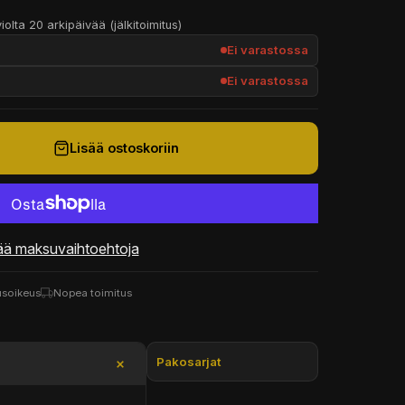
iolta 20 arkipäivää (jälkitoimitus)
Ei varastossa
Ei varastossa
Lisää ostoskoriin
ää maksuvaihtoehtoja
usoikeus
Nopea toimitus
Pakosarjat