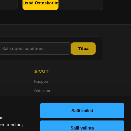
Lisää Ostoskoriin
Tilaa
SIVUT
Kauppa
Ostoskori
Palvelut
Tietoa meistä
Salli kaikki
an
Yhteystiedot
sen median,
Salli valinta