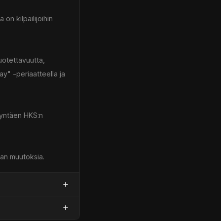
on kilpailijoihin
uotettavuutta,
ay" -periaatteella ja
dyntäen HKS:n
man muutoksia.